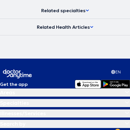
δημοσίευση του βιβλίου του το 2016 με θέμα ''Θεραπευτικός
Βελονισμός - Ιατρική Πράξη''.
Related specialties
Related Health Articles
EN
Get the app
Areas
Specialties
Illnesses/Services
Search by