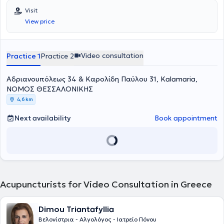
University of Thessaly in July 1997. After completing her rural
Visit
service, she specialized in Internal Medicine at the Pathology Clinic
View price
of Kastoria Hospital and the 2nd Propaedeutic Pathology Clinic of
Hippokration Hospital in Thessaloniki, obtaining her specialty
certification in January 2006. She worked at the Blue Cross and the
General Clinic of Thessaloniki from 2005 to 2022.
Video consultation
Practice 1
Practice 2
Αδριανουπόλεως 34 & Καρολίδη Παύλου 31, Kalamaria,
ΝΟΜΟΣ ΘΕΣΣΑΛΟΝΙΚΗΣ
4,6 km
Next availability
Book appointment
Acupuncturists for Video Consultation in Greece
Dimou Triantafyllia
Βελονίστρια - Αλγολόγος - Ιατρείο Πόνου