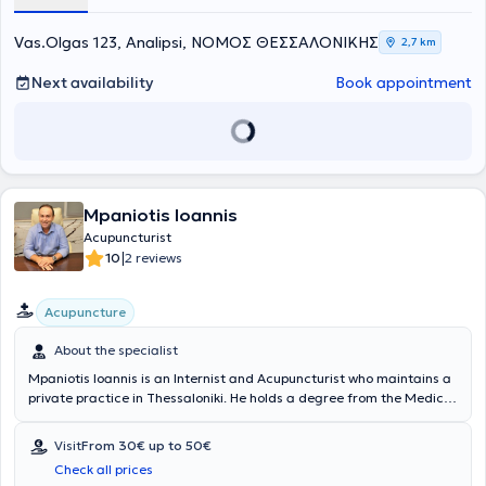
Vas.Olgas 123, Analipsi, ΝΟΜΟΣ ΘΕΣΣΑΛΟΝΙΚΗΣ
2,7 km
Next availability
Book appointment
Mpaniotis Ioannis
Acupuncturist
|
10
2 reviews
Acupuncture
About the specialist
Mpaniotis Ioannis is an Internist and Acupuncturist who maintains a
private practice in Thessaloniki. He holds a degree from the Medical
School of Bucharest and completed his specialization in Internal
Medicine at the General Hospital of Giannitsa and the General
Visit
From 30€ up to 50€
Hospital of Thessaloniki "Agios Dimitrios." Additionally, after two
Check all prices
years of training, he obtained certification in Medical Acupuncture