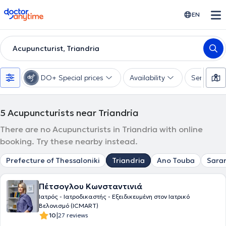
doctoranytime
EN
Acupuncturist, Triandria
DO+ Special prices
Availability
Services
5
Acupuncturists near Triandria
There are no Acupuncturists in Triandria with online
booking. Try these nearby instead.
Prefecture of Thessaloniki
Triandria
Ano Touba
Saran
Πέτσογλου Κωνσταντινιά
Ιατρός - Ιατροδικαστής - Εξειδικευμένη στον Ιατρικό
Βελονισμό (ICMART)
|
10
27 reviews