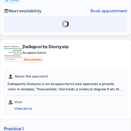
Next availability
Book appointment
Dellaporta Dionysia
Acupuncturist
New partner
About the specialist
Dellaporta Dionysia is an Acupuncturist and operates a private
clinic in Analipsi, Thessaloniki. She holds a medical degree from the
Medical School of the University of Bologna in Italy and completed a
postgraduate program in Health Unit Management at the Open
Visit
University of Rome. She specialized in Neurology and holds a
View price
Medical Acupuncture diploma. She works at the Alzheimer’s Disease
and Related Disorders Society and additionally manages an
electrophysiological laboratory and an Acupuncture clinic. Finally,
her clinic is co-located with Pulmonologist Nikolaos Chavouzis.
Practice 1