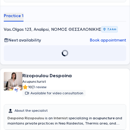
and Related Disorders Society and additionally manages an
electrophysiological laboratory and an Acupuncture clinic. Finally,
her clinic is co-located with Pulmonologist Nikolaos Chavouzis.
Practice 1
Vas.Olgas 123, Analipsi, ΝΟΜΟΣ ΘΕΣΣΑΛΟΝΙΚΗΣ
7,4 km
Next availability
Book appointment
Rizopoulou Despoina
Acupuncturist
|
10
1 review
Available for video consultation
About the specialist
Despoina Rizopoulou
is an
Internist
specializing in
acupuncture
and
maintains private practices in Nea Raidestos, Thermis area, and
Kalamaria
.
She graduated from the Faculty of Medicine at the