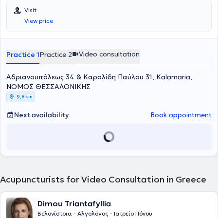
University of Thessaly in July 1997. After completing her rural
Visit
service, she specialized in Internal Medicine at the Pathology Clinic
View price
of Kastoria Hospital and the 2nd Propaedeutic Pathology Clinic of
Hippokration Hospital in Thessaloniki, obtaining her specialty
certification in January 2006. She worked at the Blue Cross and the
General Clinic of Thessaloniki from 2005 to 2022.
Video consultation
Practice 1
Practice 2
Αδριανουπόλεως 34 & Καρολίδη Παύλου 31, Kalamaria,
ΝΟΜΟΣ ΘΕΣΣΑΛΟΝΙΚΗΣ
9,8 km
Next availability
Book appointment
Acupuncturists for Video Consultation in Greece
Dimou Triantafyllia
Βελονίστρια - Αλγολόγος - Ιατρείο Πόνου