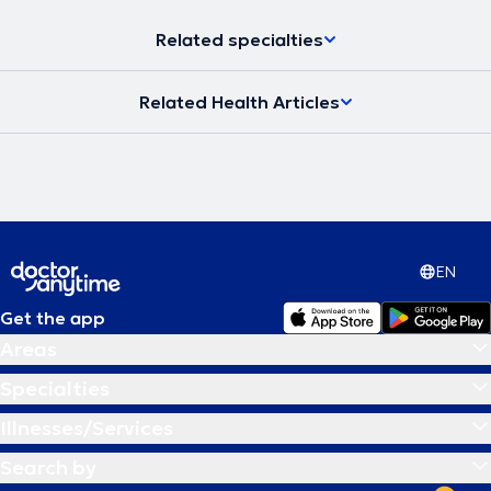
δημοσίευση του βιβλίου του το 2016 με θέμα ''Θεραπευτικός
Βελονισμός - Ιατρική Πράξη''.
Related specialties
Related Health Articles
EN
Get the app
Areas
Specialties
Illnesses/Services
Search by