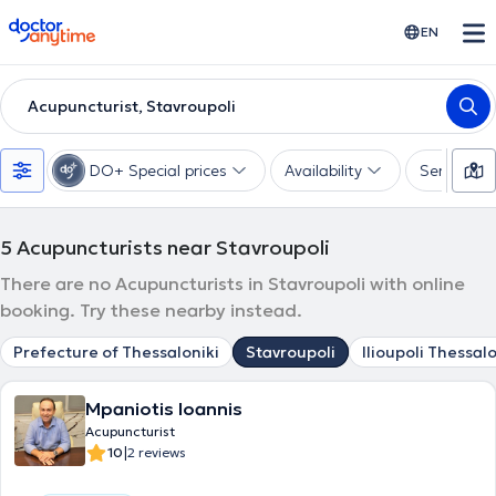
doctoranytime
EN
Acupuncturist, Stavroupoli
DO+ Special prices
Availability
Services
5
Acupuncturists near Stavroupoli
There are no Acupuncturists in Stavroupoli with online
booking. Try these nearby instead.
Prefecture of Thessaloniki
Stavroupoli
Ilioupoli Thessalo
Mpaniotis Ioannis
Acupuncturist
|
10
2 reviews