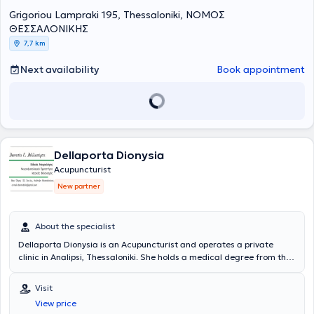
serves as an Internist at the rehabilitation clinic "AROGI" of the
Grigoriou Lampraki 195, Thessaloniki, ΝΟΜΟΣ
EUROMEDICA group in Thessaloniki. In his private practice, he
provides specialized services tailored to the individualized needs of
ΘΕΣΣΑΛΟΝΙΚΗΣ
his patients.
7,7 km
Next availability
Book appointment
Dellaporta Dionysia
Acupuncturist
New partner
About the specialist
Dellaporta Dionysia is an Acupuncturist and operates a private
clinic in Analipsi, Thessaloniki. She holds a medical degree from the
Medical School of the University of Bologna in Italy and completed a
postgraduate program in Health Unit Management at the Open
Visit
University of Rome. She specialized in Neurology and holds a
View price
Medical Acupuncture diploma. She works at the Alzheimer’s Disease