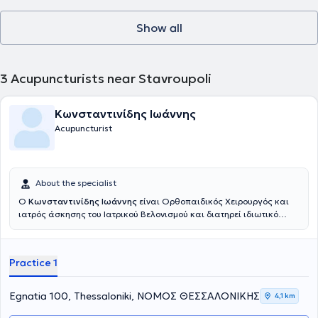
Show all
3
Acupuncturists near Stavroupoli
Κωνσταντινίδης Ιωάννης
Acupuncturist
About the specialist
Ο
Κωνσταντινίδης Ιωάννης
είναι Ορθοπαιδικός Χειρουργός και
ιατρός άσκησης του Ιατρικού Βελονισμού και διατηρεί ιδιωτικό
ιατρείο στη Θεσσαλονίκη. Διαθέτει πτυχίο Ιατρικής (βαθμός
πτυχίου: άριστα) από την Ιατρική Σχολή του Πανεπιστημίου “Carol
Davila” στο Βουκουρέστι της Ρουμανίας. Έχει διατελέσει
Practice 1
ειδικευόμενος ιατρός στην Α’ Ορθοπαιδική κλινική του
Αριστοτελείου Πανεπιστημίου Θεσσαλονίκης, Γ.Ν.Θ. «Γ.
Παπανικολάου» Θεσσαλονίκης και στην Β’ Χειρουργική-
Egnatia 100, Thessaloniki, ΝΟΜΟΣ ΘΕΣΣΑΛΟΝΙΚΗΣ
4,1 km
Ογκολογική κλινική του Αντικαρκινικού Νοσοκομείου
Θεσσαλονίκης “Θεαγένειο”. Είναι καθηγητής Ιατρικού Βελονισμού