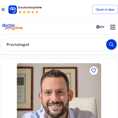
Doctoranytime
Open in Αpp
doctoranytime
EN
Proctologist