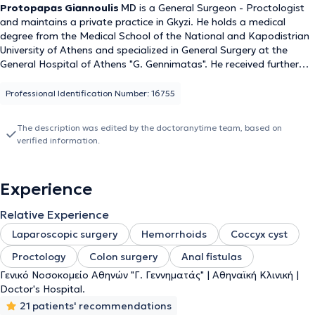
Protopapas Giannoulis
MD
is a General Surgeon - Proctologist
and maintains a private practice in Gkyzi. He holds a medical
degree from the Medical School of the National and Kapodistrian
University of Athens and specialized in General Surgery at the
General Hospital of Athens "G. Gennimatas". He received further
training in Emergency Prehospital Medicine and holds
certifications in ATLS and Definitive Surgical Trauma Care Course.
Professional Identification Number: 16755
He is affiliated with the Athens Clinic and Doctor's Hospital.
Additionally, he is a member of the Hellenic Society for Wound and
The description was edited by the doctoranytime team, based on
Ulcer Healing and participates in numerous conferences in Greece
verified information.
and abroad as part of his ongoing professional development,
having presented both oral and poster presentations.
Experience
Relative Experience
Laparoscopic surgery
Hemorrhoids
Coccyx cyst
Proctology
Colon surgery
Anal fistulas
Γενικό Νοσοκομείο Αθηνών "Γ. Γεννηματάς" | Αθηναϊκή Κλινική |
Doctor's Hospital.
21 patients' recommendations