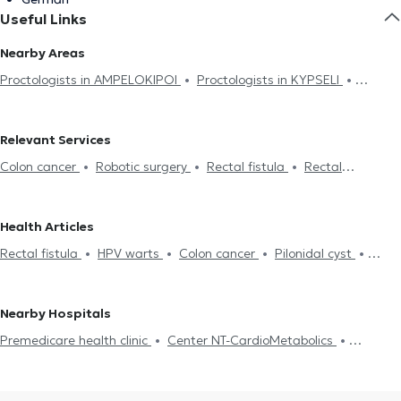
Useful Links
Nearby Areas
Proctologists in AMPELOKIPOI
Proctologists in KYPSELI
Proctologists in ATHENS
Proctologists in PSYCHIKO
Proctologists in KOLONAKI
Proctologists in SYNTAGMA
Relevant Services
Proctologists in PATISIA
Proctologists in CHALANDRI
Colon cancer
Robotic surgery
Rectal fistula
Rectal
Proctologists in CHOLARGOS
Proctologists in MAROUSI
conditions
Hemorrhoids
HPV warts
Pilonidal cyst
Ραγάδα
Proctologists in PERISTERI
Proctologists in AIGALEO
Πρωκτού
Proctologists in GLYFADA
Health Articles
Rectal fistula
HPV warts
Colon cancer
Pilonidal cyst
Hemorrhoids
Nearby Hospitals
Premedicare health clinic
Center NT-CardioMetabolics
Premedicare Medical clinic
Ιάζω
Bioclab Medical Center