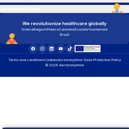
doctoranytime
We revolutionize healthcare globally
Greece
Belgium
Mexico
Colombia
Ecuador
Guatemala
Brazil
Terms and conditions
Cookies
doctoranytime: Data Protection Policy
© 2026 doctoranytime