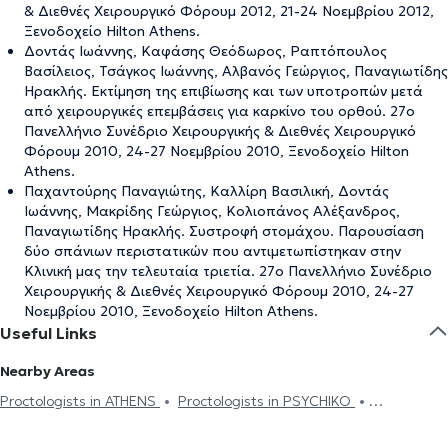
& Διεθνές Χειρουργικό Φόρουμ 2012, 21-24 Νοεμβρίου 2012,
Ξενοδοχείο Hilton Athens.
Δοντάς Ιωάννης, Καφάσης Θεόδωρος, Ραπτόπουλος
Βασίλειος, Τσάγκος Ιωάννης, Αλβανός Γεώργιος, Παναγιωτίδης
Ηρακλής. Εκτίμηση της επιβίωσης και των υποτροπών μετά
από χειρουργικές επεμβάσεις για καρκίνο του ορθού. 27ο
Πανελλήνιο Συνέδριο Χειρουργικής & Διεθνές Χειρουργικό
Φόρουμ 2010, 24-27 Νοεμβρίου 2010, Ξενοδοχείο Hilton
Athens.
Παχαντούρης Παναγιώτης, Καλλίρη Βασιλική, Δοντάς
Ιωάννης, Μακρίδης Γεώργιος, Κολιοπάνος Αλέξανδρος,
Παναγιωτίδης Ηρακλής. Συστροφή στομάχου. Παρουσίαση
δύο σπάνιων περιστατικών που αντιμετωπίστηκαν στην
Κλινική μας την τελευταία τριετία. 27ο Πανελλήνιο Συνέδριο
Χειρουργικής & Διεθνές Χειρουργικό Φόρουμ 2010, 24-27
Νοεμβρίου 2010, Ξενοδοχείο Hilton Athens.
Useful Links
Nearby Areas
Proctologists in ATHENS
Proctologists in PSYCHIKO
Proctologists in CHALANDRI
Proctologists in GIZI
Proctologists