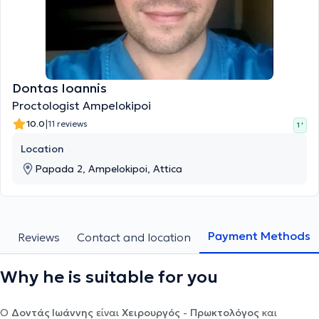
Dontas Ioannis
Proctologist Ampelokipoi
|
10.0
11 reviews
1 '
Location
Papada 2, Ampelokipoi, Attica
Payment Methods
s
Reviews
Contact and location
Why he is suitable for you
Ο
Δοντάς Ιωάννης
είναι
Χειρουργός
-
Πρωκτολόγος
και