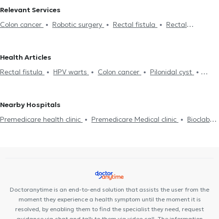
in CHOLARGOS
Proctologists in KYPSELI
Proctologists in
Relevant Services
KOLONAKI
Proctologists in MAROUSI
Proctologists in
Colon cancer
Robotic surgery
Rectal fistula
Rectal
SYNTAGMA
Proctologists in PATISIA
Proctologists in PERISTERI
conditions
Hemorrhoids
HPV warts
Pilonidal cyst
Ραγάδα
Proctologists in AIGALEO
Proctologists in GLYFADA
Πρωκτού
Health Articles
Rectal fistula
HPV warts
Colon cancer
Pilonidal cyst
Hemorrhoids
Nearby Hospitals
Premedicare health clinic
Premedicare Medical clinic
Bioclab
Medical Center
Center NT-CardioMetabolics
Ιάζω
Doctoranytime is an end-to-end solution that assists the user from the
moment they experience a health symptom until the moment it is
resolved, by enabling them to find the specialist they need, request
guidance via chat and talk to them via video call. The information