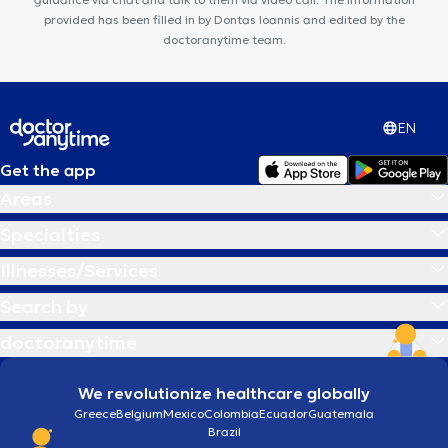
provided has been filled in by Dontas Ioannis and edited by the
doctoranytime team.
EN
Get the app
Areas
Specialties
Illnesses/Services
Search by
doctoranytime
We revolutionize healthcare globally
Greece
Belgium
Mexico
Colombia
Ecuador
Guatemala
Brazil