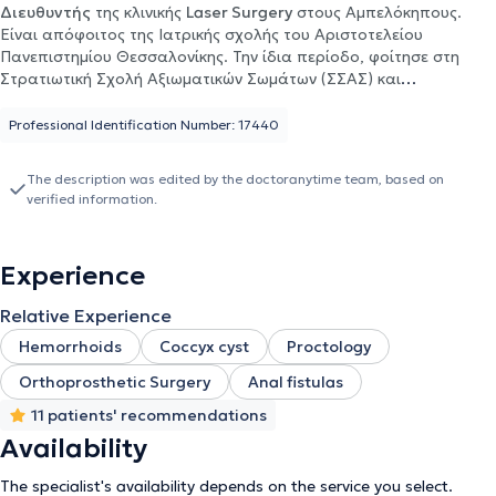
Διευθυντής
της κλινικής
Laser Surgery
στους Αμπελόκηπους.
Είναι απόφοιτος της Ιατρικής σχολής του Αριστοτελείου
Πανεπιστημίου Θεσσαλονίκης. Την ίδια περίοδο, φοίτησε στη
Στρατιωτική Σχολή Αξιωματικών Σωμάτων (ΣΣΑΣ) και
αποφοίτησε από το Ιατρικό Τμήμα της
Στρατιωτικής Ιατρικής
Σχολής. Ακόμη, πραγματοποίησε μεταπτυχιακές σπουδές στην
Professional Identification Number: 17440
Καρδιοαναπνευστική Αναζωογόνηση της Ιατρικής Σχολής του
Εθνικού & Καποδιστριακού Πανεπιστημίου Αθηνών. Ειδικεύτηκε
The description was edited by the doctoranytime team, based on
στη Γενική Χειρουργική σε μεγάλα νοσοκομεία της Αθήνας όπως
verified information.
το Γενικό Νοσοκομείο Αθηνών "Γ. Γεννηματάς" και το Ναυτικό
Νοσοκομείο Αθηνών, λαμβάνοντας, κατόπιν εξετάσεων, τον τίτλο
ειδικότητας της Γενικής Χειρουργικής. Αργότερα μετεκπαιδεύθηκε
Experience
στη
Laser Χειρουργική του Πρωκτού
(Lasers in Colorectal
Surgery) στο νοσοκομείο St. Elizabeth στην Κολωνία και
Relative Experience
εξειδικεύτηκε στην
Πρωκτολογία
στις ΗΠΑ. Διαθέτει πολυετή
εμπειρία έχοντας εργαστεί ως Ιατρός Αξιωματικός και αργότερα
Hemorrhoids
Coccyx cyst
Proctology
ως
Διευθυντής του Χειρουργικού Τμήματος της Ελληνικής
Orthoprosthetic Surgery
Anal fistulas
Αστυνομίας
στη Διεύθυνση Υγειονομικού στο Κεντρικό Ιατρείο
Αθηνών. Επίσης, από το Μάρτιο του 2006 έως και το Μάρτιο του
11 patients' recommendations
2017 διετέλεσε Καθηγητής Α΄ Βοηθειών της Ελληνικής
Availability
Ναυαγοσωστικής Ακαδημίας. Στο πλαίσιο της συνεχούς
κατάρτισής του, έχει συμμετάσχει σε πολλά εξειδικευμένα
The specialist's availability depends on the service you select.