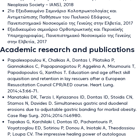
Neoplasia Society – IANS), 2018
21ο Εξειδικευμένο Σεμινάριο Κολοπρωκτολογίας και
Αντιμετώπισης Παθήσεων του Πυελικού Εδάφους,
Πανεπιστημιακό Νοσοκομείο της Γενεύης στην Ελβετία, 2017
Εξειδικευμένο σεμινάριο Ορθοπρωκτικής και Περινεϊκής
Υπερηχογραφίας, Πανεπιστημιακό Νοσοκομείο της Γενεύης
στην Ελβετία, 2017
Academic research and publications
Papalexopoulou K, Chalkias A, Dontas I, Pliatsika P,
Giannakakos C, Papapanagiotou P, Aggelina A, Moumouris T,
Papadopoulos G, Xanthos T. Education and age affect skill
acquisition and retention in lay rescuers after a European
Resuscitation Council CPR/AED course. Heart Lung.
2014;43:66-71.
Manatakis DK, Terzis I, Kyriazanos ID, Dontas ID, Stoidis CN,
Stamos N, Davides D. Simultaneous gastric and duodenal
erosions due to adjustable gastric banding for morbid obesity.
Case Rep Surg. 2014;2014:146980.
Topakas G, Karchilaki I, Dontas ID, Pachantouris P,
Voyatzoglou ED, Sotiriou P, Donou A, Iniotaki A, Theodossiou
P, Loupa CV. The impressive healing power of autologous