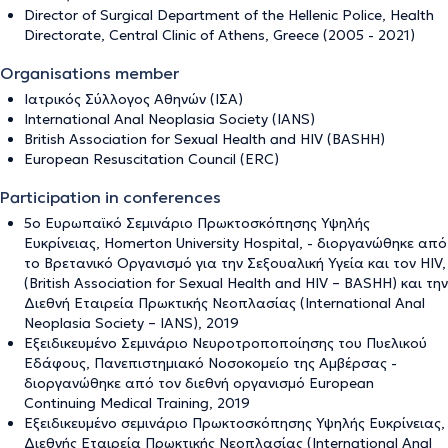
Director of Surgical Department of the Hellenic Police, Health
Directorate, Central Clinic of Athens, Greece (2005 - 2021)
Organisations member
Ιατρικός Σύλλογος Αθηνών (ΙΣΑ)
International Anal Neoplasia Society (IANS)
British Association for Sexual Health and HIV (BASHH)
European Resuscitation Council (ERC)
Participation in conferences
5ο Ευρωπαϊκό Σεμινάριο Πρωκτοσκόπησης Υψηλής
Ευκρίνειας, Homerton University Hospital, - διοργανώθηκε από
το Βρετανικό Οργανισμό για την Σεξουαλική Υγεία και τον HIV,
(British Association for Sexual Health and HIV – BASHH) και την
Διεθνή Εταιρεία Πρωκτικής Νεοπλασίας (International Anal
Neoplasia Society – IANS), 2019
Εξειδικευμένο Σεμινάριο Νευροτροποποίησης του Πυελικού
Εδάφους, Πανεπιστημιακό Νοσοκομείο της Αμβέρσας -
διοργανώθηκε από τον διεθνή οργανισμό European
Continuing Medical Training, 2019
Εξειδικευμένο σεμινάριο Πρωκτοσκόπησης Υψηλής Ευκρίνειας,
Διεθνής Εταιρεία Πρωκτικής Νεοπλασίας (International Anal