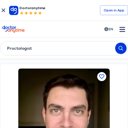
Doctoranytime
Open in Αpp
doctoranytime
EN
Proctologist