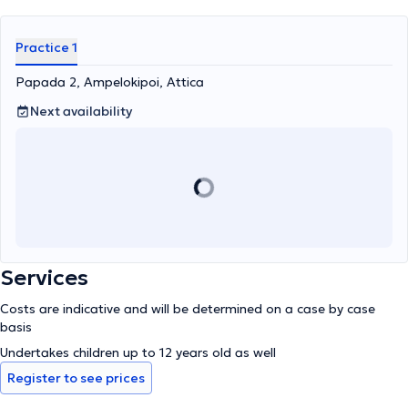
επιστημονικά σεμινάρια ανά τον κόσμο. Επιπλέον, έχει
ανακοινώσει και δημοσιεύσει πλήθος επιστημονικών εργασιών σε
συνέδρια καθώς και σε έγκυρα επιστημονικά περιοδικά του
Practice 1
εξωτερικού. Τέλος, εξειδικεύεται στις
παθήσεις του πρωκτού
και
του
πυελικού εδάφους
και στη διάγνωση και θεραπεία των
Papada 2, Ampelokipoi, Attica
παθήσεων αυτών. Με 15ετή πλέον εμπειρία στη θεραπεία των
Next availability
παθήσεων του πρωκτού έχει πραγματοποιήσει περισσότερες
από
10.000 χειρουργικές επεμβάσεις
τόσο σε επίπεδο γενικής
όσο και σε επίπεδο τοπικής αναισθησίας.
Services
Costs are indicative and will be determined on a case by case
basis
Undertakes children up to 12 years old as well
Register to see prices