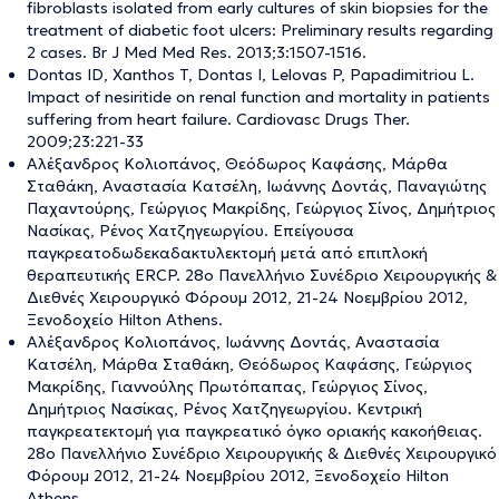
fibroblasts isolated from early cultures of skin biopsies for the
treatment of diabetic foot ulcers: Preliminary results regarding
2 cases. Br J Med Med Res. 2013;3:1507-1516.
Dontas ID, Xanthos T, Dontas I, Lelovas P, Papadimitriou L.
Impact of nesiritide on renal function and mortality in patients
suffering from heart failure. Cardiovasc Drugs Ther.
2009;23:221-33
Αλέξανδρος Κολιοπάνος, Θεόδωρος Καφάσης, Μάρθα
Σταθάκη, Αναστασία Κατσέλη, Ιωάννης Δοντάς, Παναγιώτης
Παχαντούρης, Γεώργιος Μακρίδης, Γεώργιος Σίνος, Δημήτριος
Νασίκας, Ρένος Χατζηγεωργίου. Επείγουσα
παγκρεατοδωδεκαδακτυλεκτομή μετά από επιπλοκή
θεραπευτικής ERCP. 28ο Πανελλήνιο Συνέδριο Χειρουργικής &
Διεθνές Χειρουργικό Φόρουμ 2012, 21-24 Νοεμβρίου 2012,
Ξενοδοχείο Hilton Athens.
Αλέξανδρος Κολιοπάνος, Ιωάννης Δοντάς, Αναστασία
Κατσέλη, Μάρθα Σταθάκη, Θεόδωρος Καφάσης, Γεώργιος
Μακρίδης, Γιαννούλης Πρωτόπαπας, Γεώργιος Σίνος,
Δημήτριος Νασίκας, Ρένος Χατζηγεωργίου. Κεντρική
παγκρεατεκτομή για παγκρεατικό όγκο οριακής κακοήθειας.
28ο Πανελλήνιο Συνέδριο Χειρουργικής & Διεθνές Χειρουργικό
Φόρουμ 2012, 21-24 Νοεμβρίου 2012, Ξενοδοχείο Hilton
Athens.