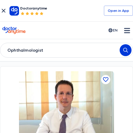
Doctoranytime
Open in Αpp
doctoranytime
EN
Ophthalmologist