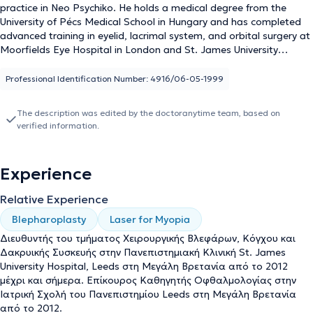
practice in Neo Psychiko. He holds a medical degree from the
University of Pécs Medical School in Hungary and has completed
advanced training in eyelid, lacrimal system, and orbital surgery at
Moorfields Eye Hospital in London and St. James University
Hospital in Leeds, United Kingdom. He is an Assistant Professor of
Ophthalmology at the University of Leeds Medical School in
Professional Identification Number: 4916/06-05-1999
England and has extensive experience in ophthalmic surgery. He
practices both in Greece and the United Kingdom, having
The description was edited by the doctoranytime team, based on
performed thousands of ophthalmic surgeries using the most
verified information.
advanced methods and technological equipment with the ultimate
goal of diagnosing and treating ophthalmic conditions. In his
private practice, he provides specialized solutions to patients, fully
Experience
understanding their unique needs.
Relative Experience
Blepharoplasty
Laser for Myopia
Διευθυντής του τμήματος Χειρουργικής Βλεφάρων, Κόγχου και
Δακρυικής Συσκευής στην Πανεπιστημιακή Κλινική St. James
University Hospital, Leeds στη Μεγάλη Βρετανία από το 2012
μέχρι και σήμερα. Επίκουρος Καθηγητής Οφθαλμολογίας στην
Ιατρική Σχολή του Πανεπιστημίου Leeds στη Μεγάλη Βρετανία
από το 2012.