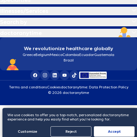
Illnesses/Services
Search by
doctoranytime
We revolutionize healthcare globally
Greece
Belgium
Mexico
Colombia
Ecuador
Guatemala
Brazil
Terms and conditions
Cookies
doctoranytime: Data Protection Policy
© 2026 doctoranytime
We use cookies to offer you a top-notch, personalized doctoranytime
experience and help you easily find what you’re looking for.
Customize
Reject
Accept