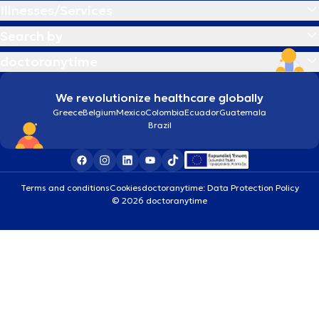
Illnesses/Services
Search by
doctoranytime
We revolutionize healthcare globally
Greece
Belgium
Mexico
Colombia
Ecuador
Guatemala
Brazil
Terms and conditions
Cookies
doctoranytime: Data Protection Policy
© 2026 doctoranytime