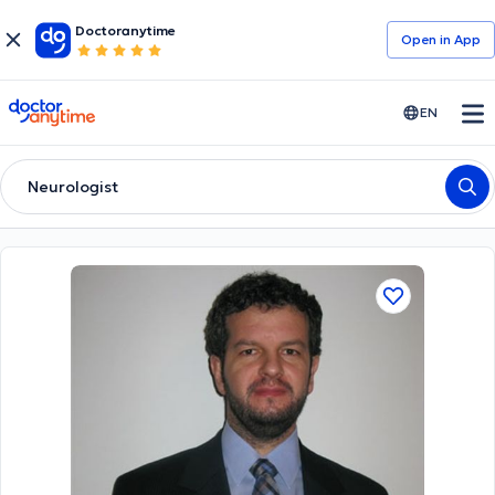
Doctoranytime
Open in Αpp
doctoranytime
EN
Neurologist