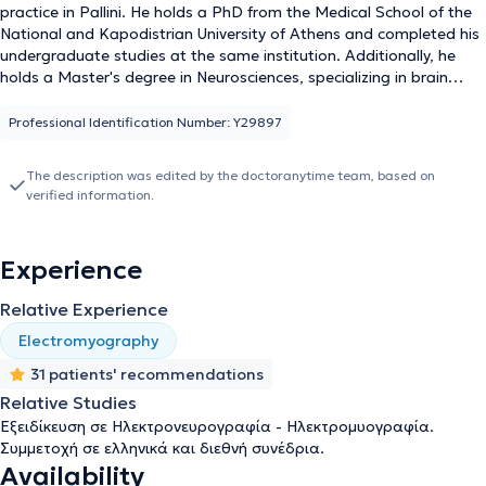
practice in Pallini. He holds a PhD from the Medical School of the
National and Kapodistrian University of Athens and completed his
undergraduate studies at the same institution. Additionally, he
holds a Master's degree in Neurosciences, specializing in brain
function systems. He has worked at the General Hospital of
Athens "Elpis," the Mental Health Hospital of Chania, and the
Professional Identification Number: Υ29897
General Hospital of Nikaia "Agios Panteleimon," and has
participated in the scientific activities of the Neuroscience and
The description was edited by the doctoranytime team, based on
Behavior Laboratory of the Department of Psychology at the
verified information.
University of Crete. To date, alongside his private practice, he is a
physician at the Diagnostic and Therapeutic Center "Hygeia."
Furthermore, he has been a speaker at numerous conferences
Experience
primarily addressing Dementia and Parkinson’s disease and is an
author of papers published in international and Greek scientific
Relative Experience
journals. Finally, he is a member of the European Academy of
Neurology, the International Parkinson and Movement Disorder
Electromyography
Society, the Hellenic Neurological Society, and the Society of
31 patients' recommendations
Alzheimer’s Disease and Related Disorders.
Relative Studies
Εξειδίκευση σε Ηλεκτρονευρογραφία - Ηλεκτρομυογραφία.
Συμμετοχή σε ελληνικά και διεθνή συνέδρια.
Availability