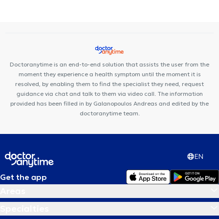
Medical Center
Center NT-CardioMetabolics
Ιάζω
Doctoranytime is an end-to-end solution that assists the user from the
moment they experience a health symptom until the moment it is
resolved, by enabling them to find the specialist they need, request
guidance via chat and talk to them via video call. The information
provided has been filled in by Galanopoulos Andreas and edited by the
doctoranytime team.
EN
Get the app
Areas
Specialties