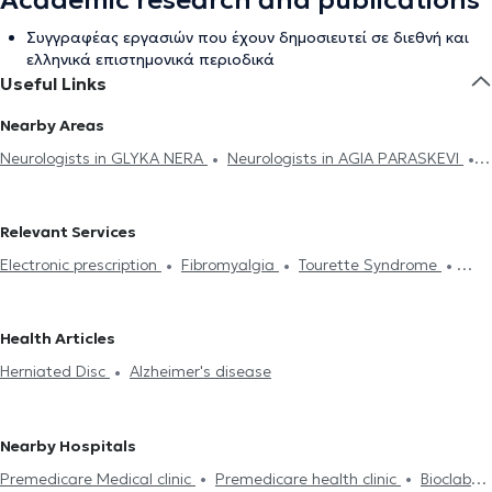
Academic research and publications
Συγγραφέας εργασιών που έχουν δημοσιευτεί σε διεθνή και
ελληνικά επιστημονικά περιοδικά
Useful Links
Nearby Areas
Neurologists in GLYKA NERA
Neurologists in AGIA PARASKEVI
Neurologists in MELISSIA
Neurologists in CHOLARGOS
Neurologists in MAROUSI
Neurologists in NEO PSYCHIKO
Relevant Services
Neurologists in AMPELOKIPOI
Neurologists in ATHENS
Electronic prescription
Fibromyalgia
Tourette Syndrome
Neurologists in KIFISIA
Neurologists in KOROPI
Neurologists in
Peripheral Neuropathy
Trigeminal Neuralgia
Migraine
RAFINA
Neurologists in ZOGRAFOU
Neurologists in PLATIA
Parkinson's Disease
EEG
Electromyography
Sleep Study
MAVILI
Neurologists in ILISIA
Neurologists in GALATSI
Health Articles
Sleep disorders treatment
Parkinson's disease
Alzheimer's
Neurologists in NEO IRAKLEIO
Neurologists in KOLONAKI
Herniated Disc
Alzheimer's disease
disease
Botox for neurological diseases
Headache
Multiple
Neurologists in ANO PATISIA
Neurologists in NEA FILADELFIA
Sclerosis
Dementia
Driving License
Anxiety and Stress
Neurologists in PEDION TOU AREOS
Επιληψία
Nearby Hospitals
Premedicare Medical clinic
Premedicare health clinic
Bioclab