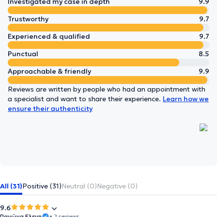
Investigated my case in depth
9.9
Trustworthy
9.7
Experienced & qualified
9.7
Punctual
8.5
Approachable & friendly
9.9
Reviews are written by people who had an appointment with
a specialist and want to share their experience.
Learn how we
ensure their authenticity
All (31)
Positive (31)
Neutral (0)
Negative (0)
9.6
Παγώνα Ελενη
• 2 reviews