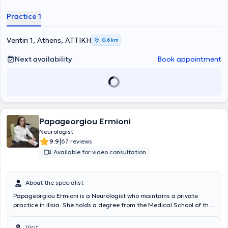
παρέχοντας ολοκληρωμένη φροντίδα με ανθρώπινη προσέγγιση.
Practice 1
Ventiri 1, Athens, ΑΤΤΙΚΗ
0,6 km
Next availability
Book appointment
Papageorgiou Ermioni
Neurologist
|
9.9
67 reviews
Available for video consultation
About the specialist
Papageorgiou Ermioni is a Neurologist who maintains a private
practice in Ilisia. She holds a degree from the Medical School of the
National and Kapodistrian University of Athens and a postgraduate
degree in "Cerebrovascular Accidents" from the Medical School of
Visit