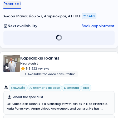
Practice 1
Άλδου Μανουτίου 5-7, Ampelokipoi, ΑΤΤΙΚΗ
1,4 km
Next availability
Book appointment
Kapsalakis Ioannis
Neurologist
|
9.8
522 reviews
Available for video consultation
Επιληψία
Alzheimer's disease
Dementia
EEG
About the specialist
Dr. Kapsalakis Ioannis is a Neurologist with clinics in Nea Erythraia,
Agia Paraskevi, Ampelokipoi, Argyroupoli, and Larissa. He has
undergone postgraduate training in the United States, holds a
degree from the Medical School of the National and Kapodistrian