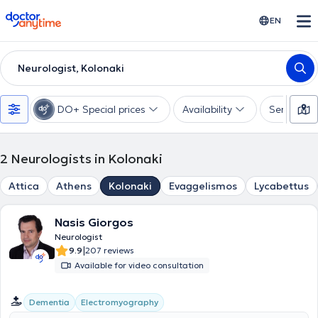
doctoranytime
EN
Neurologist, Kolonaki
DO+ Special prices
Availability
Services
2
Neurologists in Kolonaki
Attica
Athens
Kolonaki
Evaggelismos
Lycabettus
Nasis Giorgos
Neurologist
|
9.9
207 reviews
Available for video consultation
Dementia
Electromyography