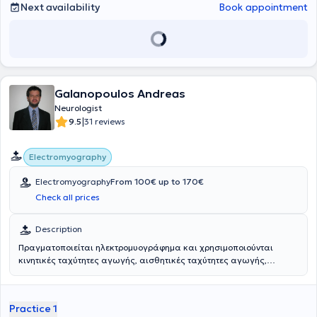
Next availability
Book appointment
Galanopoulos Andreas
Neurologist
|
9.5
31 reviews
Electromyography
Electromyography
From 100€ up to 170€
Check all prices
Description
Πραγματοποιείται ηλεκτρομυογράφημα και χρησιμοποιούνται
κινητικές ταχύτητες αγωγής, αισθητικές ταχύτητες αγωγής,
δοκιμασία Desmedt, ενώ υπάρχει και φορητός εξοπλισμός για
διενέργεια εξέτασης κατ' οίκον. Οι ασθενείς θα πρέπει να έχουν
άνετη ενδυμασία για διεξοδικό έλεγχο άνω ή/και κάτω άκρων.
Practice 1
Αντιμετωπίζονται προβλήματα στη σπονδυλική στήλη (οσφυϊκή ή