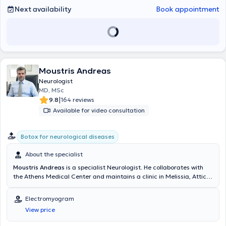
Next availability
Book appointment
Moustris Andreas
Neurologist
MD, MSc
|
9.8
164 reviews
Available for video consultation
Botox for neurological diseases
About the specialist
Moustris Andreas
is a specialist Neurologist. He collaborates with
the Athens Medical Center and maintains a clinic in Melissia, Attica.
He completed his undergraduate studies at the Medical School of
the National and Kapodistrian University of Athens and received
Electromyogram
further training at University College London (UCL), graduating with
View price
distinction from the Master of Science in Clinical Neurology
program. He specialized in the full spectrum of movement disorders