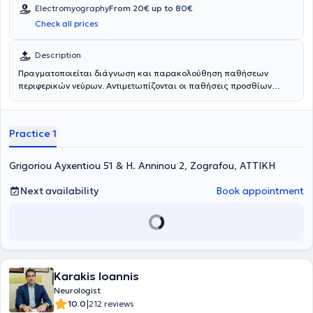
Electromyography
From 20€ up to 80€
Check all prices
Description
Πραγματοποιείται διάγνωση και παρακολούθηση παθήσεων
περιφερικών νεύρων. Αντιμετωπίζονται οι παθήσεις προσθίων
κεράτων και νωτιαίων γαγγλίων (π.χ. νόσος κινητικού νευρώνα,
αισθητική νευρωνοπάθεια), οι ριζοπάθειες (π.χ. αυχενικών ή
οσφυϊκών ριζών), οι παθήσεις νευρικών πλεγμάτων (π.χ σύνδρομο
Practice 1
Parsonage-Turner), οι μονονευροπάθειες (π.χ σε σύνδρομο
καρπιαίου σωληνα, σε αγγειΐτιδες κλπ) και οι πολυνευροπάθειες
(π.χ. διαβητική νευροπάθεια). Χρησιμοποιείται Ηλεκτρομυογράφος
Grigoriou Ayxentiou 51 & H. Anninou 2, Zografou, ΑΤΤΙΚΗ
Medtronic.
Next availability
Book appointment
Karakis Ioannis
Neurologist
|
10.0
212 reviews