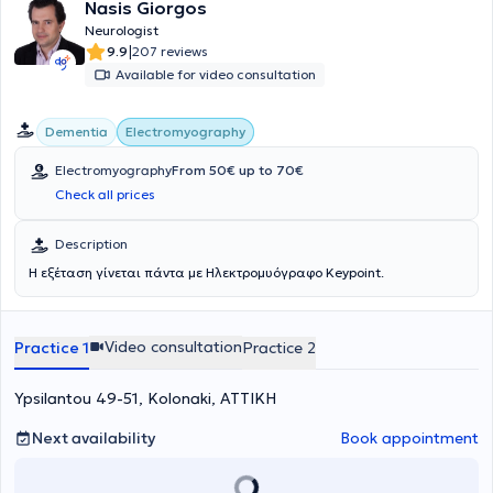
Nasis Giorgos
Neurologist
|
9.9
207 reviews
Available for video consultation
Dementia
Electromyography
Electromyography
From 50€ up to 70€
Check all prices
Description
Η εξέταση γίνεται πάντα με Ηλεκτρομυόγραφο Keypoint.
Video consultation
Practice 1
Practice 2
Ypsilantou 49-51, Kolonaki, ΑΤΤΙΚΗ
Next availability
Book appointment