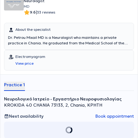
Neurologist
MD
|
9.6
33 reviews
About the specialist
Dr. Petrou Mixail MD is a Neurologist who maintains a private
practice in Chania. He graduated from the Medical School of the
National and Kapodistrian University of Athens (NKUA) and holds a
Diploma in Clinical Neurology from University College London (UCL) -
Electromyogram
Queen Square Institute of Neurology in the United Kingdom. Since
View price
then, he has worked and collaborated with public and private
institutions, gaining valuable experience as a Neurologist. Notable
institutions include the General Hospital of Athens "Georgios
Gennimatas" and the Pediatric Hospital "Agia Sofia." Additionally,
Practice 1
from 2017 to 2023, he served as a Neurology Consultant and Head
of the Electrophysiology Laboratory at the General Hospital of
Νευρολογικό Ιατρείο - Εργαστήριο Νευροφυσιολογίας
Chania.
KROKIDA 40 CHANIA 73133, 2, Chania, ΚΡΗΤΗ
Next availability
Book appointment