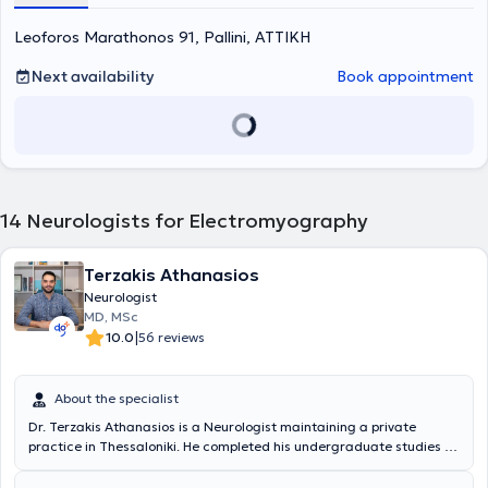
αυχενική), πόνοι, αιμωδίες (μουδιάσματα) στα χέρια ή στα πόδια,
δυσκολία στη βάδιση, σύνδρομο καρπιαίου σωλήνα, νευρίτιδες και
Leoforos Marathonos 91, Pallini, ΑΤΤΙΚΗ
νευροπάθειες και μυϊκά νοσήματα.
Next availability
Book appointment
14
Neurologists for Electromyography
Terzakis Athanasios
Neurologist
MD, MSc
|
10.0
56 reviews
About the specialist
Dr. Terzakis Athanasios is a Neurologist maintaining a private
practice in Thessaloniki. He completed his undergraduate studies at
the Medical School of Aristotle University of Thessaloniki, where he
obtained his Medical Degree during the period 2009 - 2015.