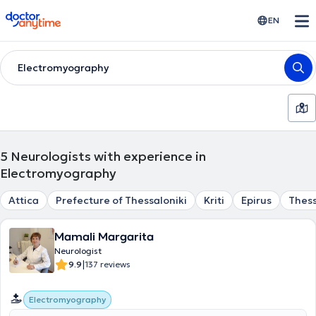
doctoranytime
EN
Electromyography
5
Neurologists with experience in
Electromyography
Attica
Prefecture of Thessaloniki
Kriti
Epirus
Thess
Mamali Margarita
Neurologist
|
9.9
137 reviews
Electromyography