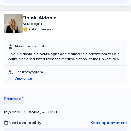
Fiolaki Aidonio
Neurologist
|
9.9
68 reviews
About the specialist
Fiolaki Aidonio is a Neurologist and maintains a private practice in
Voula. She graduated from the Medical School of the University of
Ioannina, where she subsequently specialized in Neurology. She has
worked as a resident physician at the Pathology Clinic of the
Electromyogram
General Hospital of Lefkada, the Psychiatric Clinic of the Psychiatric
View price
Hospital of Tripoli, as well as the Neurology Clinic of the University
Hospital of Ioannina. Additionally, she worked as a Neurologist in the
Outpatient Clinics of Queen Medical Hospital in Qatar. Currently,
she practices as a Neurologist in the Stroke Unit of the Neurology
Practice 1
Clinic at Metropolitan Hospital and the Neurology Clinic at Hygeia
Hospital.
Mykonou 2 , Voula, ΑΤΤΙΚΗ
Next availability
Book appointment