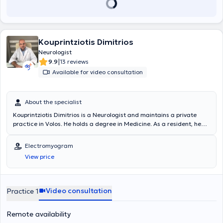
Kouprintziotis Dimitrios
Neurologist
|
9.9
13 reviews
Available for video consultation
About the specialist
Kouprintziotis Dimitrios is a Neurologist and maintains a private
practice in Volos. He holds a degree in Medicine. As a resident, he
worked at the University Neurology Clinic of Larissa and the
Neurology Clinic of Rhodes. Additionally, he served as an assistant
Electromyogram
at the Neurology Clinic of Augusta Hospital in Bochum, Germany.
View price
Finally, he has specialized expertise and significant experience in
sleep disorders, headaches, and cerebrovascular diseases.
Video consultation
Practice 1
Remote availability