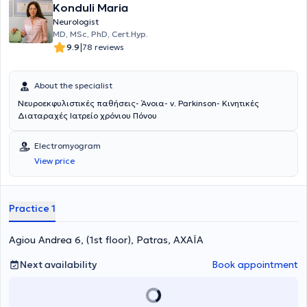
Konduli Maria
October 2022, as a member of the Neurolife Team. He has served
as Head of the Electroencephalography Department of the 401
Neurologist
General Military Hospital of Athens, Scientific Head of the Neurology
MD, MSc, PhD, Cert.Hyp.
Department of the Lifecheck laboratories in Psychiko and
|
9.9
78 reviews
Korydallos, as well as Scientific Collaborator of the Functional
Neurosurgery and Epilepsy Surgery Department at Evangelismos
Hospital during 2022 - 2024, actively participating in the periodic
About the specialist
monitoring and management of patients with drug-resistant
Νευροεκφυλιστικές παθήσεις- Άνοια- ν. Parkinson- Κινητικές
epilepsy, extrapyramidal disorders, and other neurological
Διαταραχές Ιατρείο χρόνιου Πόνου
conditions requiring treatment with botulinum toxin (Botox).
Electromyogram
View price
Practice 1
Agiou Andrea 6, (1st floor), Patras, ΑΧΑΪΑ
Next availability
Book appointment