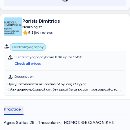
Parisis Dimitrios
Neurologist
|
9.8
66 reviews
Electromyography
Electromyography
From 80€ up to 130€
Check all prices
Description
Πραγματοποιείται νευροφυσιολογικός έλεγχος
(ηλεκτρομυογράφημα) και δεν χρειάζεται καμία προετοιμασία του
ασθενούς πριν από την εξέταση. Γίνεται διάγνωση όλων των
παθήσεων του νευρικού συστήματος.
Practice 1
Agias Sofias 28 , Thessaloniki, ΝΟΜΟΣ ΘΕΣΣΑΛΟΝΙΚΗΣ