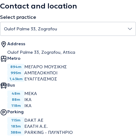
Contact and location
Select practice
Address
Oulof Palme 33, Zografou, Attica
Metro
ΜΕΓΑΡΟ ΜΟΥΣΙΚΗΣ
894m
ΑΜΠΕΛΟΚΗΠΟΙ
995m
ΕΥΑΓΓΕΛΙΣΜΟΣ
1,43km
Bus
ΜΕΚΑ
48m
ΙΚΑ
88m
ΙΚΑ
118m
Parking
DAKT AE
115m
ΕΛΑΤΗ Α.Ε.
183m
PARKING - ΠΛΥΝΤΗΡΙΟ
388m