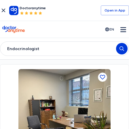
Doctoranytime
Open in Αpp
doctoranytime
EN
Endocrinologist