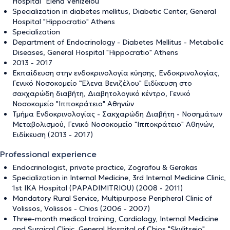
Hospital "Elena Venizelou"
Specialization in diabetes mellitus, Diabetic Center, General
Hospital "Hippocratio" Athens
Specialization
Department of Endocrinology - Diabetes Mellitus - Metabolic
Diseases, General Hospital "Hippocratio" Athens
2013 - 2017
Εκπαίδευση στην ενδοκρινολογία κύησης, Ενδοκρινολογίας,
Γενικό Νοσοκομείο "Έλενα Βενιζέλου" Ειδίκευση στο
σακχαρώδη διαβήτη, Διαβητολογικό κέντρο, Γενικό
Νοσοκομείο "Ιπποκράτειο" Αθηνών
Τμήμα Ενδοκρινολογίας - Σακχαρώδη Διαβήτη - Νοσημάτων
Μεταβολισμού, Γενικό Νοσοκομείο "Ιπποκράτειο" Αθηνών,
Ειδίκευση (2013 - 2017)
Professional experience
Endocrinologist, private practice, Zografou & Gerakas
Specialization in Internal Medicine, 3rd Internal Medicine Clinic,
1st IKA Hospital (PAPADIMITRIOU) (2008 - 2011)
Mandatory Rural Service, Multipurpose Peripheral Clinic of
Volissos, Volissos - Chios (2006 - 2007)
Three-month medical training, Cardiology, Internal Medicine
and Surgical Clinic, General Hospital of Chios "Skylitseio"