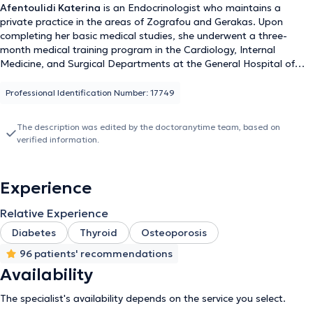
Afentoulidi Katerina
is an Endocrinologist who maintains a
private practice in the areas of Zografou and Gerakas. Upon
completing her basic medical studies, she underwent a three-
month medical training program in the Cardiology, Internal
Medicine, and Surgical Departments at the General Hospital of
Chios "Skylitseio." Subsequently, she fulfilled her mandatory rural
service at the Multifunctional Regional Clinic of Volissos, Chios. She
Professional Identification Number: 17749
specialized in Endocrinology and later in Diabetes Mellitus at the
General Hospital "Hippocrates" in Athens. Additionally, she has
The description was edited by the doctoranytime team, based on
been trained in endocrine aspects of pregnancy at the General
verified information.
Hospital "Elena Venizelou." She possesses extensive experience
and training, specializing in diabetes mellitus, thyroid and
parathyroid glands, as well as osteoporosis.
Experience
Relative Experience
Diabetes
Thyroid
Osteoporosis
96 patients' recommendations
Availability
The specialist's availability depends on the service you select.