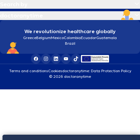
Search by
doctoranytime
We revolutionize healthcare globally
Greece
Belgium
Mexico
Colombia
Ecuador
Guatemala
Brazil
Terms and conditions
Cookies
doctoranytime: Data Protection Policy
© 2026 doctoranytime