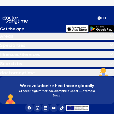
EN
Get the app
Areas
Specialties
Illnesses/Services
Search by
doctoranytime
We revolutionize healthcare globally
Greece
Belgium
Mexico
Colombia
Ecuador
Guatemala
Brazil