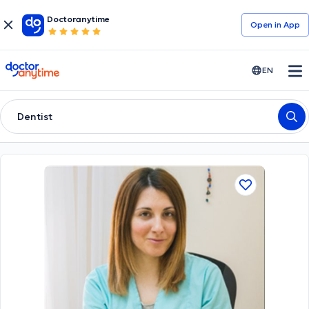
Doctoranytime
Open in Αpp
doctoranytime
EN
Dentist