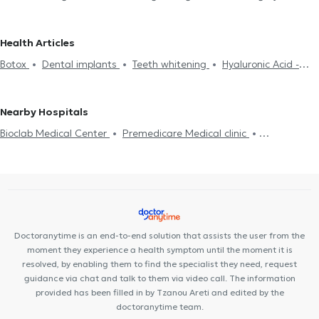
Dental filling
Gingivitis - periodontitis
Wisdom Teeth Removal
GERAKAS
Dentists in PSYCHIKO
Dentists in NEO PSYCHIKO
Dental extraction
Dental implants
Aponeurosis
Dental
Dentists in GALATSI
Dentists in NEA ERYTHRAIA
Dentists in
Health Articles
Abscess
Xerostomia
Aphthous Stomatitis
Hyaluronic Acid -
ATHENS
Dentists in NEA FILADELFIA
Dentists in AMPELOKIPOI
Botox
Dental implants
Teeth whitening
Hyaluronic Acid -
Fillers
Dental bonding
Porcelain veneers
Braces
Γέφυρα
Fillers
Teeth cleaning
Gingivitis - periodontitis
Snoring
δοντιών
Botox
Invisible braces
Cosmetic Dentistry
Porcelain veneers
Dental filling
Nearby Hospitals
Bioclab Medical Center
Premedicare Medical clinic
Premedicare health clinic
Ιάζω
Center NT-CardioMetabolics
Doctoranytime is an end-to-end solution that assists the user from the
moment they experience a health symptom until the moment it is
resolved, by enabling them to find the specialist they need, request
guidance via chat and talk to them via video call. The information
provided has been filled in by Tzanou Areti and edited by the
doctoranytime team.