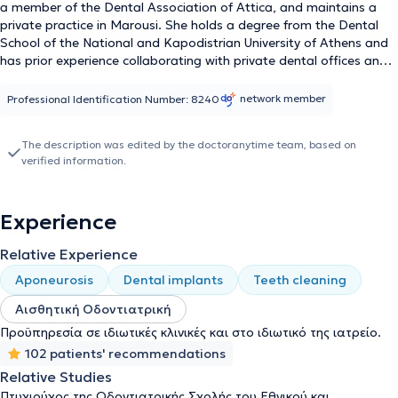
a member of the Dental Association of Attica, and maintains a
private practice in Marousi. She holds a degree from the Dental
School of the National and Kapodistrian University of Athens and
has prior experience collaborating with private dental offices and
dental clinics. The doctor provides specialized services at her
practice tailored to the individual needs of her patients, including
network member
Professional Identification Number: 8240
cleaning, treatment for gingivitis, fillings, whitening, implants,
prosthetics (crowns, bridges, dentures), and endodontic
The description was edited by the doctoranytime team, based on
treatments (root canal therapy). She also accepts emergency
verified information.
cases by appointment via telephone contact.
Experience
Relative Experience
Aponeurosis
Dental implants
Teeth cleaning
Αισθητική Οδοντιατρική
Προϋπηρεσία σε ιδιωτικές κλινικές και στο ιδιωτικό της ιατρείο.
102 patients' recommendations
Relative Studies
Πτυχιούχος της Οδοντιατρικής Σχολής του Εθνικού και