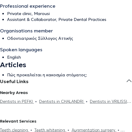
Professional experience
Private clinic, Marousi
Assistant & Collaborator, Private Dental Practices
Organisations member
Οδοντιατρικός Σύλλογος Αττικής
Spoken languages
English
Articles
Πώς προκαλείται η κακοσμία στόματος;
Useful Links
Nearby Areas
Dentists in PEFKI
Dentists in CHALANDRI
Dentists in VRILISSIA
Dentists in MELISSIA
Dentists in KIFISIA
Dentists in NEO
IRAKLEIO
Dentists in LYKOVRYSI
Dentists in AGIA PARASKEVI
Relevant Services
Dentists in METAMORFOSI
Dentists in CHOLARGOS
Teeth cleaning
Teeth whitening
Augmentation surgery
Dentists in NEA PENTELI
Dentists in NEA IONIA
Dentists in