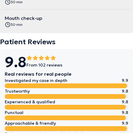
30 min
Mouth check-up
30 min
Patient Reviews
9.8
From 102 reviews
Real reviews for real people
Investigated my case in depth
9.9
Trustworthy
9.8
Experienced & qualified
9.8
Punctual
9.8
Approachable & friendly
9.9