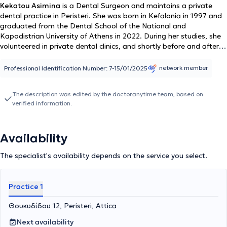
Kekatou Asimina
is a Dental Surgeon and maintains a private
dental practice in Peristeri. She was born in Kefalonia in 1997 and
graduated from the Dental School of the National and
Kapodistrian University of Athens in 2022. During her studies, she
volunteered in private dental clinics, and shortly before and after
graduation, she worked in two specialized dental clinics
(Periodontology and Endodontics, respectively). Her work
network member
Professional Identification Number: 7-15/01/2025
encompasses the broader spectrum of general dentistry, with
knowledge that is continuously enriched through participation in
The description was edited by the doctoranytime team, based on
and attendance of both theoretical and practical seminars. Her
verified information.
primary objective is the comprehensive and holistic management
of patients, aiming at the improvement and maintenance of their
oral health.
Availability
The specialist's availability depends on the service you select.
Practice 1
Θουκυδίδου 12, Peristeri, Attica
Next availability