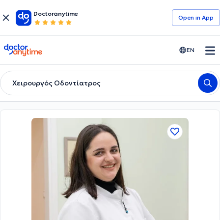
Doctoranytime
Open in Αpp
doctoranytime
EN
Χειρουργός Οδοντίατρος