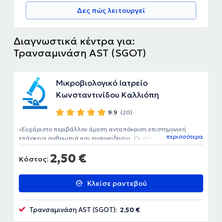
Δες πώς λειτουργεί
Διαγνωστικά κέντρα για:
Τρανσαμινάση AST (SGOT)
Μικροβιολογικό Ιατρείο
Κωνσταντινίδου Καλλιόπη
9.9
(20)
Ευχάριστο περιβάλλον άμεση ανταπόκριση επιστημονική
περισσότερα
επάρκεια ανθρωπιά και ευσυνειδησία. Οι απαραίτητες
προϋποθέσεις για μια αιματολογική εξέταση χωρίς στρες . Να
2,50 €
επιλέγετε το συγκεκριμένο διαγνωστικό κέντρο. Ξέρουν τι
Κόστος:
κάνουν
Κλείσε ραντεβού
Τρανσαμινάση AST (SGOT):
2,50 €