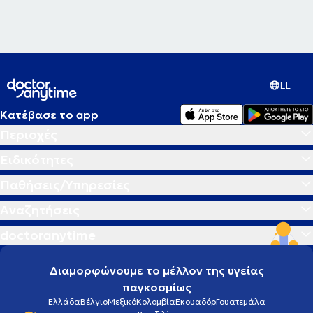
EL
Κατέβασε το app
Περιοχές
Ειδικότητες
Παθήσεις/Υπηρεσίες
Αναζητήσεις
doctoranytime
Διαμορφώνουμε το μέλλον της υγείας
παγκοσμίως
Ελλάδα
Βέλγιο
Μεξικό
Κολομβία
Εκουαδόρ
Γουατεμάλα