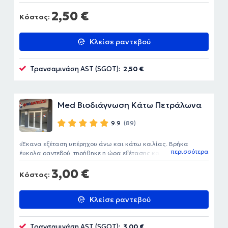
2,50 €
Κόστος:
Κλείσε ραντεβού
Τρανσαμινάση AST (SGOT):
2,50 €
Med Βιοδιάγνωση Κάτω Πετράλωνα
9.9
(89)
Έκανα εξέταση υπέρηχου άνω και κάτω κοιλίας. Βρήκα
περισσότερα
έυκολα ραντεβού, τηρήθηκε η ώρα εξέτασης και η παράδοση
των αποτελεσμάτων ήταν άμεση. Πολύ ευγενικοί όλοι τους,
3,00 €
καθαρός χώρος και άνετο περιβάλλον. Έμεινα πολύ
Κόστος:
ικανοποιημένος.
Κλείσε ραντεβού
Τρανσαμινάση AST (SGOT):
3,00 €