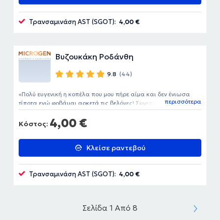
Τρανσαμινάση AST (SGOT):
4,00 €
Βυζουκάκη Ροδάνθη
9.8
(44)
Πολύ ευγενική η κοπέλα που μου πήρε αίμα και δεν ένιωσα
περισσότερα
τίποτα ενώ φοβάμαι αρκετά τις βελόνες! Συνεπής και γρήγορη!
Τα αποτελέσματα ήρθαν το μεσημέρι στο εμαιλ μου! Έμεινα
4,00 €
πολύ ικανοποιημένη! Θα επαναλάβω τις εξετάσεις μου εκεί!
Κόστος:
Κλείσε ραντεβού
Τρανσαμινάση AST (SGOT):
4,00 €
Σελίδα 1 Από 8