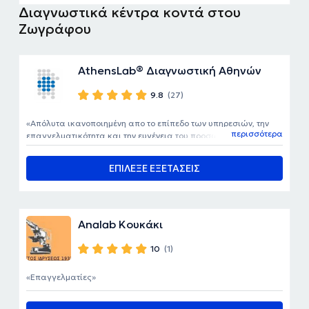
Διαγνωστικά κέντρα κοντά στου
Ζωγράφου
AthensLab® Διαγνωστική Αθηνών
9.8
(27)
Απόλυτα ικανοποιημένη απο το επίπεδο των υπηρεσιών, την
περισσότερα
επαγγελματικότητα και την ευγένεια του προσωπικού και το
χρόνο έκδοσης των αποτελεσματων. Ανεπιφύλακτα θα
πρότεινα το μοριακο διαγνωστικό κέντρο .
ΕΠΙΛΕΞΕ ΕΞΕΤΑΣΕΙΣ
Analab Κουκάκι
10
(1)
Επαγγελματίες