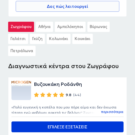
Δες πώς λειτουργεί
Ζωγράφου
Αθήνα
Αμπελόκηποι
Βύρωνας
Γαλάτσι
Γκύζη
Κολωνάκι
Κουκάκι
Πετράλωνα
Διαγνωστικά κέντρα στου Ζωγράφου
Βυζουκάκη Ροδάνθη
9.8
(44)
Πολύ ευγενική η κοπέλα που μου πήρε αίμα και δεν ένιωσα
περισσότερα
τίποτα ενώ φοβάμαι αρκετά τις βελόνες! Συνεπής και γρήγορη!
Τα αποτελέσματα ήρθαν το μεσημέρι στο εμαιλ μου! Έμεινα
πολύ ικανοποιημένη! Θα επαναλάβω τις εξετάσεις μου εκεί!
ΕΠΙΛΕΞΕ ΕΞΕΤΑΣΕΙΣ