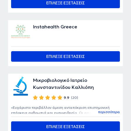
ΕΠΙΛΕΞΕ ΕΞΕΤΑΣΕΙΣ
ικανοποιημένος.
Instahealth Greece
ΕΠΙΛΕΞΕ ΕΞΕΤΑΣΕΙΣ
Μικροβιολογικό Ιατρείο
Κωνσταντινίδου Καλλιόπη
9.9
(20)
Ευχάριστο περιβάλλον άμεση ανταπόκριση επιστημονική
περισσότερα
επάρκεια ανθρωπιά και ευσυνειδησία. Οι απαραίτητες
προϋποθέσεις για μια αιματολογική εξέταση χωρίς στρες . Να
επιλέγετε το συγκεκριμένο διαγνωστικό κέντρο. Ξέρουν τι
ΕΠΙΛΕΞΕ ΕΞΕΤΑΣΕΙΣ
κάνουν