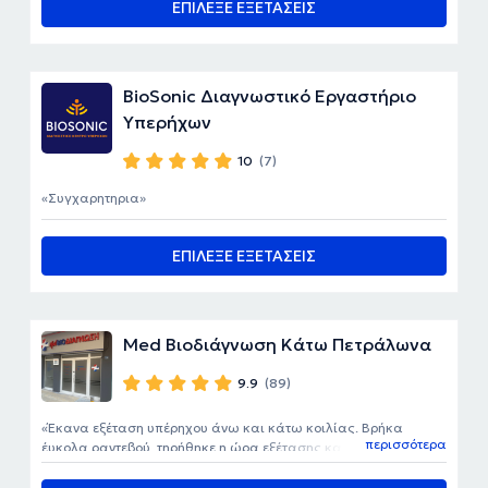
ΕΠΙΛΕΞΕ ΕΞΕΤΑΣΕΙΣ
BioSonic Διαγνωστικό Εργαστήριο
Υπερήχων
10
(7)
Συγχαρητηρια
ΕΠΙΛΕΞΕ ΕΞΕΤΑΣΕΙΣ
Med Βιοδιάγνωση Κάτω Πετράλωνα
9.9
(89)
Έκανα εξέταση υπέρηχου άνω και κάτω κοιλίας. Βρήκα
περισσότερα
έυκολα ραντεβού, τηρήθηκε η ώρα εξέτασης και η παράδοση
των αποτελεσμάτων ήταν άμεση. Πολύ ευγενικοί όλοι τους,
καθαρός χώρος και άνετο περιβάλλον. Έμεινα πολύ