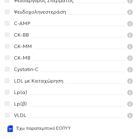
Ψευδάργυρος Σπέρματος
Ψευδοχοληνεστεράση
C-AMP
CK-ΒB
CK-ΜΜ
CK-MB
Cystatin-C
LDL με Καταχώρηση
Lp(α)
Lp(β)
VLDL
Έχω παραπεμπτικό ΕΟΠΥΥ