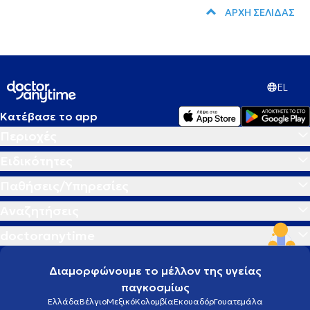
ΑΡΧΗ ΣΕΛΙΔΑΣ
EL
Κατέβασε το app
Περιοχές
Ειδικότητες
Παθήσεις/Υπηρεσίες
Αναζητήσεις
doctoranytime
Διαμορφώνουμε το μέλλον της υγείας
παγκοσμίως
Ελλάδα
Βέλγιο
Μεξικό
Κολομβία
Εκουαδόρ
Γουατεμάλα