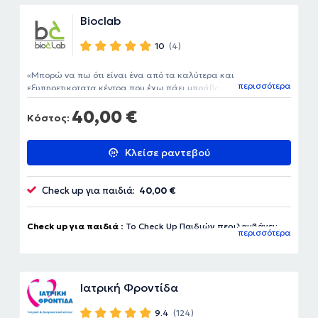
Bioclab
10
(4)
Μπορώ να πω ότι είναι ένα από τα καλύτερα και
περισσότερα
εξυπηρετικοτατα κέντρα που έχω πάει μπράβο πολλά μπράβο
είστε καταπληκτικοι! Ειδικά οι κοπέλες εξαιρετικές!
40,00 €
Κόστος:
Κλείσε ραντεβού
Check up για παιδιά:
40,00 €
Check up για παιδιά :
Το Check Up Παιδιών περιλαμβάνει:
περισσότερα
Γενική Αίματος, Γενική Ούρων , Τ.Κ.Ε , Σίδηρο , Φερριτίνη ,
Ουρία, Κρεατινίνη, Ουρικό Οξύ , Σάκχαρο, Χοληστερόλη
Ολική , HDL, LDL Τριγλυκερίδια, SGOT, SGPT ,γGT , Βιταμίνη
Ιατρική Φροντίδα
D3.
9.4
(124)