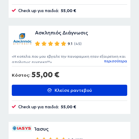
Check up για παιδιά:
55,00 €
Ασκληπιός Διάγνωσις
9.1
(45)
Η κοπελα.που μου εβγαλε την πανοραμικη ηταν εξαιρετικη και
περισσότερα
απολυτως ευγενικη!!!
55,00 €
Κόστος:
Κλείσε ραντεβού
Check up για παιδιά:
55,00 €
Ίασυς