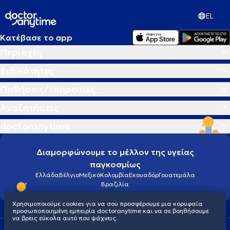
EL
Κατέβασε το app
Περιοχές
Ειδικότητες
Παθήσεις/Υπηρεσίες
Αναζητήσεις
doctoranytime
Διαμορφώνουμε το μέλλον της υγείας
παγκοσμίως
Ελλάδα
Βέλγιο
Μεξικό
Κολομβία
Εκουαδόρ
Γουατεμάλα
Βραζιλία
Χρησιμοποιούμε cookies για να σου προσφέρουμε μια κορυφαία
προσωποποιημένη εμπειρία doctoranytime και να σε βοηθήσουμε
να βρεις εύκολα αυτό που ψάχνεις.
Οροι χρήσης
Cookies
Πολιτική προστασίας προσωπικού απορρήτου