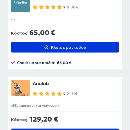
9.8
(104)
.
65,00 €
Κόστος:
Κλείσε ραντεβού
Check up για παιδιά:
65,00 €
Analab
9.9
(59)
Εξυπηρετικοί και γρήγοροι
129,20 €
Κόστος: