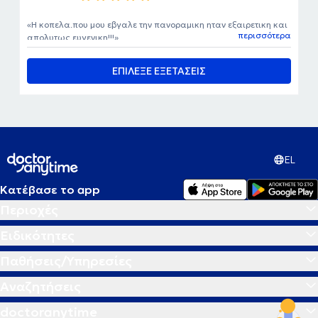
Η κοπελα.που μου εβγαλε την πανοραμικη ηταν εξαιρετικη και
περισσότερα
απολυτως ευγενικη!!!
ΕΠΙΛΕΞΕ ΕΞΕΤΑΣΕΙΣ
EL
Κατέβασε το app
Περιοχές
Ειδικότητες
Παθήσεις/Υπηρεσίες
Αναζητήσεις
doctoranytime