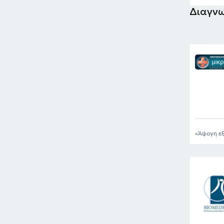
Διαγνω
Άψογη εξ