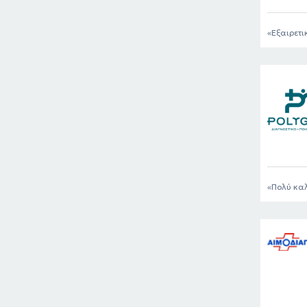
Εξαιρετι
Πολύ κα