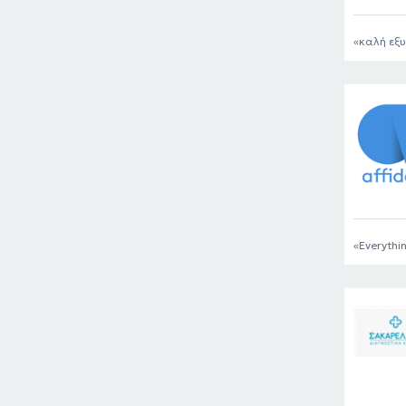
καλή εξυ
Everythin