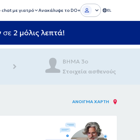
e chat με γιατρό
Ανακάλυψε το DO+
EL
ν
σε
2 μόλις λεπτά!
ΒΗΜΑ 3ο
Στοιχεία ασθενούς
ΑΝΟΙΓΜΑ ΧΑΡΤΗ