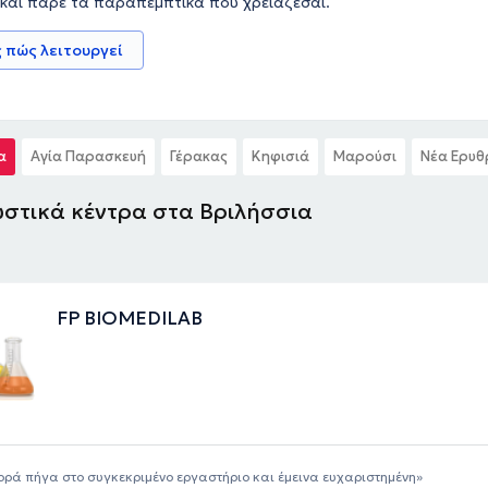
 και πάρε τα παραπεμπτικά που χρειάζεσαι.
 πώς λειτουργεί
α
Αγία Παρασκευή
Γέρακας
Κηφισιά
Μαρούσι
Νέα Ερυθ
στικά κέντρα στα Βριλήσσια
FP BIOMEDILAB
ρά πήγα στο συγκεκριμένο εργαστήριο και έμεινα ευχαριστημένη