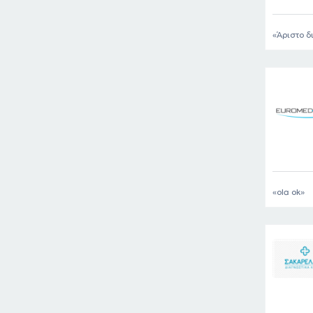
Άριστο δ
ola ok