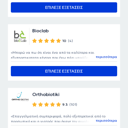
ΕΠΙΛΕΞΕ ΕΞΕΤΑΣΕΙΣ
Bioclab
10
(4)
Μπορώ να πω ότι είναι ένα από τα καλύτερα και
περισσότερα
εξυπηρετικοτατα κέντρα που έχω πάει μπράβο πολλά μπράβο
είστε καταπληκτικοι! Ειδικά οι κοπέλες εξαιρετικές!
ΕΠΙΛΕΞΕ ΕΞΕΤΑΣΕΙΣ
Orthobiotiki
9.3
(101)
Επαγγελματική συμπεριφορά, πολύ εξυπηρετικοί από το
περισσότερα
προσωπικό και η γιατρός που έκανε την αιμοληψία πολύ
ευγενική και πρόθυμη να απαντήσει στις ερωτήσεις μου.