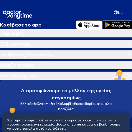
EL
Κατέβασε το app
Περιοχές
Ειδικότητες
Παθήσεις/Υπηρεσίες
Αναζητήσεις
doctoranytime
Διαμορφώνουμε το μέλλον της υγείας
παγκοσμίως
Ελλάδα
Βέλγιο
Μεξικό
Κολομβία
Εκουαδόρ
Γουατεμάλα
Βραζιλία
Χρησιμοποιούμε cookies για να σου προσφέρουμε μια κορυφαία
προσωποποιημένη εμπειρία doctoranytime και να σε βοηθήσουμε
να βρεις εύκολα αυτό που ψάχνεις.