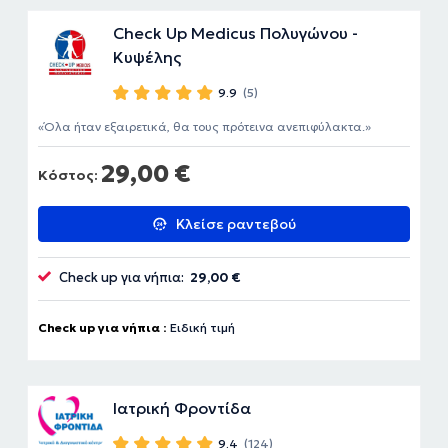
Check Up Medicus Πολυγώνου -
Κυψέλης
9.9
(5)
Όλα ήταν εξαιρετικά, θα τους πρότεινα ανεπιφύλακτα.
29,00 €
Κόστος:
Κλείσε ραντεβού
Check up για νήπια:
29,00 €
Check up για νήπια :
Ειδική τιμή
Ιατρική Φροντίδα
9.4
(124)