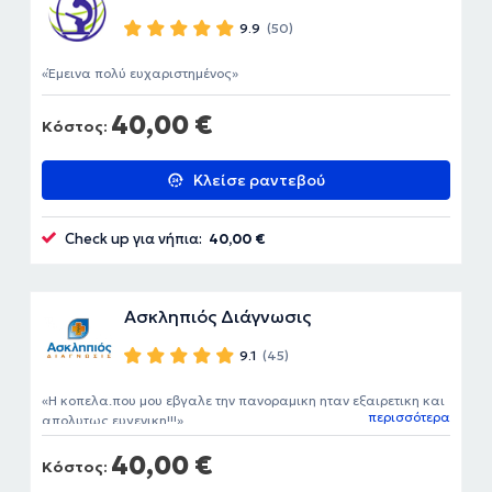
9.9
(50)
Έμεινα πολύ ευχαριστημένος
40,00 €
Κόστος:
Κλείσε ραντεβού
Check up για νήπια:
40,00 €
Ασκληπιός Διάγνωσις
9.1
(45)
Η κοπελα.που μου εβγαλε την πανοραμικη ηταν εξαιρετικη και
περισσότερα
απολυτως ευγενικη!!!
40,00 €
Κόστος: