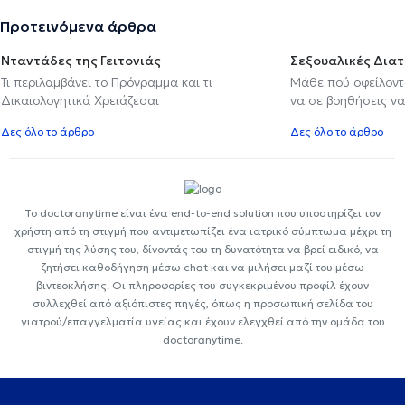
Προτεινόμενα άρθρα
Νταντάδες της Γειτονιάς
Σεξουαλικές Δια
Τι περιλαμβάνει το Πρόγραμμα και τι
Μάθε πού οφείλοντα
Δικαιολογητικά Χρειάζεσαι
να σε βοηθήσεις να
Δες όλο το άρθρο
Δες όλο το άρθρο
Το doctoranytime είναι ένα end-to-end solution που υποστηρίζει τον
χρήστη από τη στιγμή που αντιμετωπίζει ένα ιατρικό σύμπτωμα μέχρι τη
στιγμή της λύσης του, δίνοντάς του τη δυνατότητα να βρεί ειδικό, να
ζητήσει καθοδήγηση μέσω chat και να μιλήσει μαζί του μέσω
βιντεοκλήσης. Οι πληροφορίες του συγκεκριμένου προφίλ έχουν
συλλεχθεί από αξιόπιστες πηγές, όπως η προσωπική σελίδα του
γιατρού/επαγγελματία υγείας και έχουν ελεγχθεί από την ομάδα του
doctoranytime.