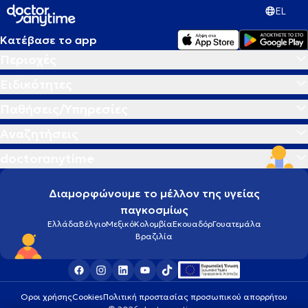
EL
Κατέβασε το app
Περιοχές
Ειδικότητες
Παθήσεις/Υπηρεσίες
Αναζητήσεις
doctoranytime
Διαμορφώνουμε το μέλλον της υγείας
παγκοσμίως
Ελλάδα
Βέλγιο
Μεξικό
Κολομβία
Εκουαδόρ
Γουατεμάλα
Βραζιλία
Οροι χρήσης
Cookies
Πολιτική προστασίας προσωπικού απορρήτου