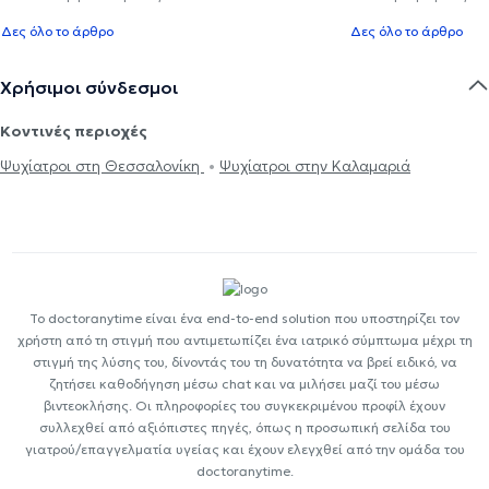
Δες όλο το άρθρο
Δες όλο το άρθρο
Χρήσιμοι σύνδεσμοι
Κοντινές περιοχές
Ψυχίατροι στη Θεσσαλονίκη
Ψυχίατροι στην Καλαμαριά
Το doctoranytime είναι ένα end-to-end solution που υποστηρίζει τον
χρήστη από τη στιγμή που αντιμετωπίζει ένα ιατρικό σύμπτωμα μέχρι τη
στιγμή της λύσης του, δίνοντάς του τη δυνατότητα να βρεί ειδικό, να
ζητήσει καθοδήγηση μέσω chat και να μιλήσει μαζί του μέσω
βιντεοκλήσης. Οι πληροφορίες του συγκεκριμένου προφίλ έχουν
συλλεχθεί από αξιόπιστες πηγές, όπως η προσωπική σελίδα του
γιατρού/επαγγελματία υγείας και έχουν ελεγχθεί από την ομάδα του
doctoranytime.