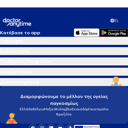
EL
Κατέβασε το app
Περιοχές
Ειδικότητες
Παθήσεις/Υπηρεσίες
Αναζητήσεις
doctoranytime
Διαμορφώνουμε το μέλλον της υγείας
παγκοσμίως
Ελλάδα
Βέλγιο
Μεξικό
Κολομβία
Εκουαδόρ
Γουατεμάλα
Βραζιλία