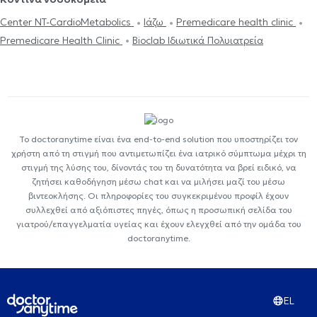
Center NT-CardioMetabolics
Ιάζω
Premedicare health clinic
Premedicare Health Clinic
Bioclab Ιδιωτικά Πολυιατρεία
Το doctoranytime είναι ένα end-to-end solution που υποστηρίζει τον
χρήστη από τη στιγμή που αντιμετωπίζει ένα ιατρικό σύμπτωμα μέχρι τη
στιγμή της λύσης του, δίνοντάς του τη δυνατότητα να βρεί ειδικό, να
ζητήσει καθοδήγηση μέσω chat και να μιλήσει μαζί του μέσω
βιντεοκλήσης. Οι πληροφορίες του συγκεκριμένου προφίλ έχουν
συλλεχθεί από αξιόπιστες πηγές, όπως η προσωπική σελίδα του
γιατρού/επαγγελματία υγείας και έχουν ελεγχθεί από την ομάδα του
doctoranytime.
EL