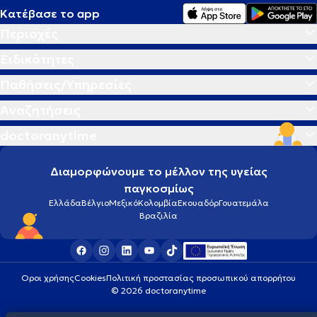
Κατέβασε το app
Περιοχές
Ειδικότητες
Παθήσεις/Υπηρεσίες
Αναζητήσεις
doctoranytime
Διαμορφώνουμε το μέλλον της υγείας
παγκοσμίως
Ελλάδα
Βέλγιο
Μεξικό
Κολομβία
Εκουαδόρ
Γουατεμάλα
Βραζιλία
Οροι χρήσης
Cookies
Πολιτική προστασίας προσωπικού απορρήτου
© 2026 doctoranytime