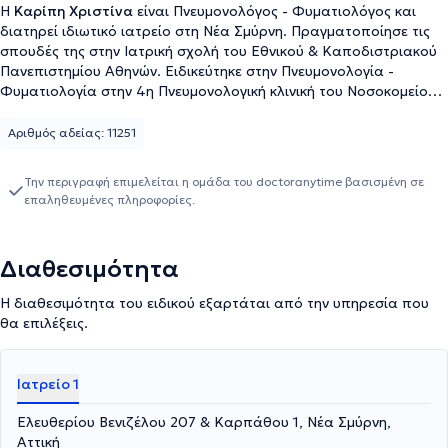
Η
Καρίπη Χριστίνα
είναι Πνευμονολόγος - Φυματιολόγος και
διατηρεί ιδιωτικό ιατρείο στη Νέα Σμύρνη. Πραγματοποίησε τις
σπουδές της στην Ιατρική σχολή του Εθνικού & Καποδιστριακού
Πανεπιστημίου Αθηνών. Ειδικεύτηκε στην Πνευμονολογία -
Φυματιολογία στην 4η Πνευμονολογική κλινική του Νοσοκομείου
Νοσημάτων Θώρακος "Σωτηρία". Έπειτα, στο ίδιο νοσοκομείο
συμμετείχε στο Ιατρείο Διακοπής Καπνίσματος της 6ης
Αριθμός αδείας: 11251
Πνευμονολογικής κλινικής και διετέλεσε Επιστημονικός
συνεργάτης της 4ης Πνευμονολογικής κλινικής. Ακόμη, έχει
Την περιγραφή επιμελείται η ομάδα του doctoranytime βασισμένη σε
εργαστεί ως προϊστάμενος ιατρός των ιατρικών ερευνητικών
επαληθευμένες πληροφορίες.
πρωτοκόλλων στην εταιρεία Βιοτεχνολογίας Regulon. Τέλος, έχει
συμμετάσχει σε πανελλαδικά και πανευρωπαϊκά συνέδρια που
αφορούν όλους τους τομείς της Πνευμονολογίας - Φυματιολογίας
Διαθεσιμότητα
και της ιατρικής γενικότερα και συνεχίζει να ενημερώνεται
συνεχώς για όλες τις εξελίξεις της ειδικότητάς της.
Η διαθεσιμότητα του ειδικού εξαρτάται από την υπηρεσία που
θα επιλέξεις.
Ιατρείο 1
Ελευθερίου Βενιζέλου 207 & Καρπάθου 1, Νέα Σμύρνη,
Αττική