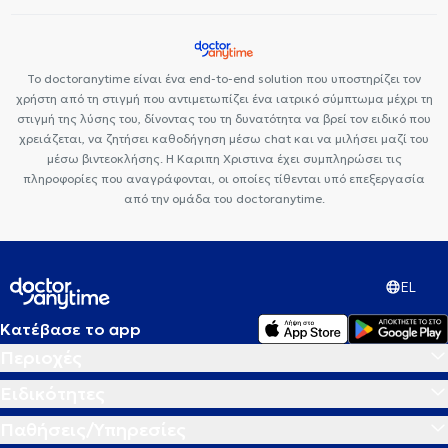
Φυματιολόγοι στα Ιλίσια
Πνευμονολόγοι - Φυματιολόγοι στη
Γλυφάδα
Το doctoranytime είναι ένα end-to-end solution που υποστηρίζει τον
χρήστη από τη στιγμή που αντιμετωπίζει ένα ιατρικό σύμπτωμα μέχρι τη
στιγμή της λύσης του, δίνοντας του τη δυνατότητα να βρεί τον ειδικό που
χρειάζεται, να ζητήσει καθοδήγηση μέσω chat και να μιλήσει μαζί του
μέσω βιντεοκλήσης. Η Καριπη Χριστινα έχει συμπληρώσει τις
πληροφορίες που αναγράφονται, οι οποίες τίθενται υπό επεξεργασία
από την ομάδα του doctoranytime.
EL
Κατέβασε το app
Περιοχές
Ειδικότητες
Παθήσεις/Υπηρεσίες