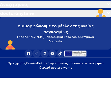
Αναζητήσεις
doctoranytime
Διαμορφώνουμε το μέλλον της υγείας
παγκοσμίως
Ελλάδα
Βέλγιο
Μεξικό
Κολομβία
Εκουαδόρ
Γουατεμάλα
Βραζιλία
Οροι χρήσης
Cookies
Πολιτική προστασίας προσωπικού απορρήτου
© 2026 doctoranytime