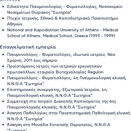
Ειδικότητα Πνευμονολογίας - Φυματιολογίας, Νοσοκομείο
Νοσημάτων Θώρακος "Σωτηρία"
Πτυχίο Ιατρικής, Εθνικό & Καποδιστριακό Πανεπιστήμιο
Αθηνών
National and Kapodistrian University of Athens - Medical
School of Athens, Medical School, Greece (1993 - 1999)
Επαγγελματική εμπειρία
Πνευμονολόγος - Φυματιολόγος, ιδιωτικό ιατρείο, Νέα
Σμύρνη, 2011 έως σήμερα
Προϊστάμενος ιατρός των ιατρικών ερευνητικών
πρωτοκόλλων, εταιρεία Βιοτεχνολογίας Regulon
Πνευμονολόγος - Φυματιολόγος, 4η Πνευμονολογική κλινική,
Ν.Ν.Θ.Α "Σωτηρία"
Επιστημονικός συνεργάτης, Εξωτερικά Ιατρεία, 4η
Πνευμονολογική κλινική, Ν.Ν.Θ.Α "Σωτηρία"
Συμμετοχή στο Ιατρείο Διακοπής Καπνίσματος της 6ης
Πνευμονολογικής κλινικής, Ν.Ν.Θ.Α "Σωτηρία"
Άσκηση Παθολογίας στην Πανεπιστημιακή Παθολογική κλινική,
Ν.Ν.Θ.Α "Σωτηρία"
Άσκηση στη Μονάδα Εντατικής Θεραπείας, Ν.Ν.Θ.Α
"Σωτηρία"