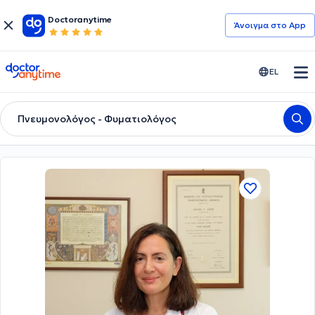
Doctoranytime
Άνοιγμα στο App
doctoranytime
EL
Πνευμονολόγος - Φυματιολόγος