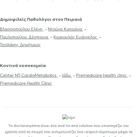
Δημοφιλείς Παθολόγοι στον Πειραιά
Βλασσοπούλου Ελένη
Ντούνα Κατερίνα
Παυλοπούλου Δέσποινα
Κερκουλάς Ευάγγελος
Τσολάκης Δημήτριος
Κοντινά νοσοκομεία
Center NT-CardioMetabolics
Ιάζω
Premedicare health clinic
Premedicare Health Clinic
Το doctoranytime είναι ένα end-to-end solution που υποστηρίζει τον
χρήστη από τη στιγμή που αντιμετωπίζει ένα ιατρικό σύμπτωμα μέχρι τη