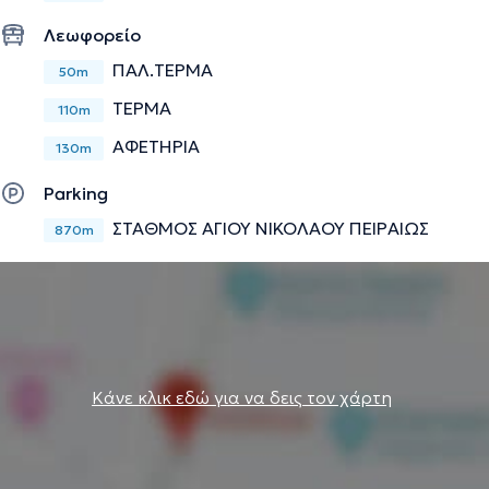
οίκον. Τέλος, αξίζει να αναφερθεί πως έχει συμμετάσχει
Λεωφορείο
σε πολυάριθμα επιστημονικά συνέδρια του κλάδου του
ΠΑΛ.ΤΕΡΜΑ
και είναι μέλος της Ελληνικής Διαβητολογικής Εταιρείας.
50m
ΤΕΡΜΑ
110m
ΑΦΕΤΗΡΙΑ
Την περιγραφή επιμελείται η ομάδα του doctoranytime βασισμένη σε
130m
επαληθευμένες πληροφορίες.
Parking
ΣΤΑΘΜΟΣ ΑΓΙΟΥ ΝΙΚΟΛΑΟΥ ΠΕΙΡΑΙΩΣ
870m
Κάνε κλικ εδώ για να δεις τον χάρτη