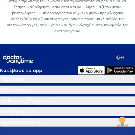
στιγμή της λύσης του, δίνοντάς του τη δυνατότητα να βρεί ειδικό, να
ζητήσει καθοδήγηση μέσω chat και να μιλήσει μαζί του μέσω
βιντεοκλήσης. Οι πληροφορίες του συγκεκριμένου προφίλ έχουν
συλλεχθεί από αξιόπιστες πηγές, όπως η προσωπική σελίδα του
γιατρού/επαγγελματία υγείας και έχουν ελεγχθεί από την ομάδα του
doctoranytime.
EL
Κατέβασε το app
Περιοχές
Ειδικότητες
Παθήσεις/Υπηρεσίες
Αναζητήσεις
doctoranytime