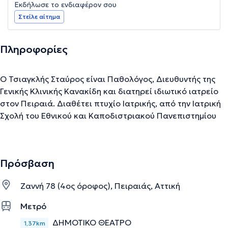
Εκδήλωσε το ενδιαφέρον σου
Στείλε αίτημα
Πληροφορίες
Ο Τσιαγκλής Σταύρος είναι Παθολόγος, Διευθυντής της
Γενικής Κλινικής Κανακίδη και διατηρεί ιδιωτικό ιατρείο
στον Πειραιά. Διαθέτει πτυχίο Ιατρικής, από την Ιατρική
Σχολή του Εθνικού και Καποδιστριακού Πανεπιστημίου
Αθηνών και ειδικεύτηκε στην Παθολογία, στο Α’
Παθολογικό Τμήμα του Γενικού Νοσοκομείου Πειραιά
“Τζάνειο”. Επιπλέον, μετεκπαιδεύτηκε στον Σακχαρώδη
Πρόσβαση
Διαβήτη στο Γενικό Νοσοκομείο Νίκαιας, με το οποίο
διατηρεί μέχρι σήμερα συνεργασία και αποτελεί
Ζαννή 78 (4ος όροφος), Πειραιάς, Αττική
Επιστημονικός Συνεργάτης του Διαβητολογικού Κέντρου
του. Παράλληλα, στη διάρκεια της επαγγελματικής του
Μετρό
πορείας, συνεργάστηκε με το Νοσοκομείο Metropolitan
ΔΗΜΟΤΙΚΟ ΘΕΑΤΡΟ
1,37km
και το Ιδιωτικό Κέντρο Παροχής Ιατρικών Υπηρεσιών Κατ’