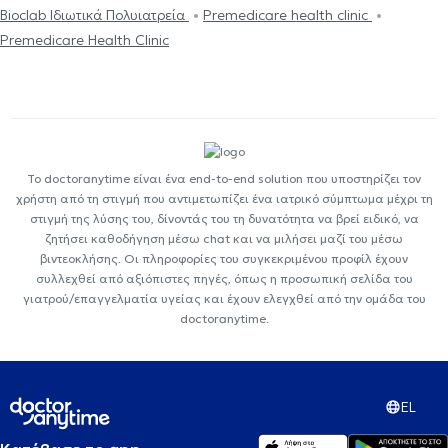
Bioclab Ιδιωτικά Πολυιατρεία
Premedicare health clinic
Premedicare Health Clinic
Το doctoranytime είναι ένα end-to-end solution που υποστηρίζει τον
χρήστη από τη στιγμή που αντιμετωπίζει ένα ιατρικό σύμπτωμα μέχρι τη
στιγμή της λύσης του, δίνοντάς του τη δυνατότητα να βρεί ειδικό, να
ζητήσει καθοδήγηση μέσω chat και να μιλήσει μαζί του μέσω
βιντεοκλήσης. Οι πληροφορίες του συγκεκριμένου προφίλ έχουν
συλλεχθεί από αξιόπιστες πηγές, όπως η προσωπική σελίδα του
γιατρού/επαγγελματία υγείας και έχουν ελεγχθεί από την ομάδα του
doctoranytime.
EL