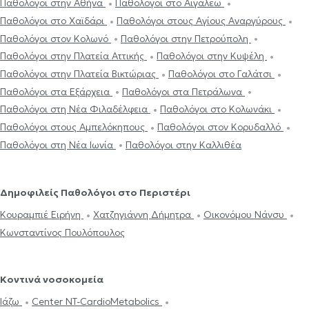
Παθολόγοι στην Αθήνα
Παθολόγοι στο Αιγάλεω
Παθολόγοι στο Χαϊδάρι
Παθολόγοι στους Αγίους Αναργύρους
Παθολόγοι στον Κολωνό
Παθολόγοι στην Πετρούπολη
Παθολόγοι στην Πλατεία Αττικής
Παθολόγοι στην Κυψέλη
Παθολόγοι στην Πλατεία Βικτώριας
Παθολόγοι στο Γαλάτσι
Παθολόγοι στα Εξάρχεια
Παθολόγοι στα Πετράλωνα
Παθολόγοι στη Νέα Φιλαδέλφεια
Παθολόγοι στο Κολωνάκι
Παθολόγοι στους Αμπελόκηπους
Παθολόγοι στον Κορυδαλλό
Παθολόγοι στη Νέα Ιωνία
Παθολόγοι στην Καλλιθέα
Δημοφιλείς Παθολόγοι στο Περιστέρι
Κουραμπιέ Ειρήνη
Χατζηγιάννη Δήμητρα
Οικονόμου Νάνσυ
Κωνσταντίνος Πουλόπουλος
Κοντινά νοσοκομεία
Ιάζω
Center NT-CardioMetabolics