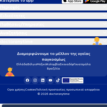
Κατέβασε το app
Περιοχές
Ειδικότητες
Παθήσεις/Υπηρεσίες
Αναζητήσεις
doctoranytime
Διαμορφώνουμε το μέλλον της υγείας
παγκοσμίως
Ελλάδα
Βέλγιο
Μεξικό
Κολομβία
Εκουαδόρ
Γουατεμάλα
Βραζιλία
Οροι χρήσης
Cookies
Πολιτική προστασίας προσωπικού απορρήτου
© 2026 doctoranytime