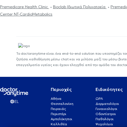
Premedicare Health Clinic
Bioclab Ιδιωτικά Πολυιατρεία
Premedic
Center NT-CardioMetabolics
Το doctoranytime είναι ένα end-to-end solution που υποστηρίζει το
ζητήσει καθοδήγηση μέσω chat και να μιλήσει μαζί του μέσω βιντ
επαγγελματία υγείας και έχουν ελεγχθεί από την ομάδα του docto
Περιοχές
Ειδικότητες
Αθήνα
ΩΡΛ
EL
Θεσσαλονίκη
Δερματολόγοι
Πειραιάς
Γυναικολόγοι
Περιστέρι
Οδοντίατροι
Αμπελόκηποι
Παθολόγοι
Καλλιθέα
Ψυχολόγοι