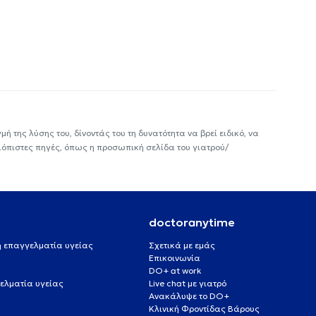
ή της λύσης του, δίνοντάς του τη δυνατότητα να βρεί ειδικό, να
ιόπιστες πηγές, όπως η προσωπική σελίδα του γιατρού/
doctoranytime
 ή επαγγελματία υγείας
Σχετικά με εμάς
Επικοινωνία
DO+ at work
ελματία υγείας
Live chat με γιατρό
Ανακάλυψε το DO+
Κλινική Φροντίδας Βάρους