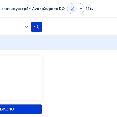
e chat με γιατρό
Ανακάλυψε το DO+
EL
ΛΕΦΩΝΟ