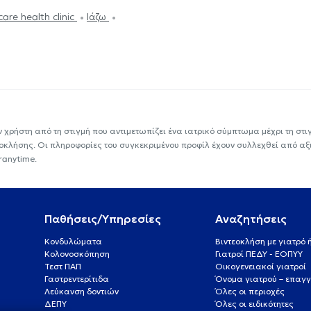
are health clinic
Ιάζω
ν χρήστη από τη στιγμή που αντιμετωπίζει ένα ιατρικό σύμπτωμα μέχρι τη στιγμ
εοκλήσης. Οι πληροφορίες του συγκεκριμένου προφίλ έχουν συλλεχθεί από αξ
ranytime.
Παθήσεις/Υπηρεσίες
Αναζητήσεις
Κονδυλώματα
Βιντεοκλήση με γιατρό
Κολονοσκόπηση
Γιατροί ΠΕΔΥ - ΕΟΠΥΥ
Τεστ ΠΑΠ
Οικογενειακοί γιατροί
Γαστρεντερίτιδα
Όνομα γιατρού – επαγγ
Λεύκανση δοντιών
Όλες οι περιοχές
ΔΕΠΥ
Όλες οι ειδικότητες