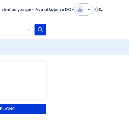
e chat με γιατρό
Ανακάλυψε το DO+
EL
ΛΕΦΩΝΟ