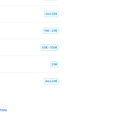
Aπό 25€
10€ – 20€
50€ – 100€
20€
Aπό 20€
 του