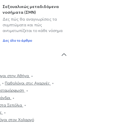
Σεξουαλικώς μεταδιδόμενα
νοσήματα (ΣΜΝ)
Δες πώς θα αναγνωρίσεις τα
συμπτώματα και πώς
αντιμετωπίζεται το κάθε νόσημα
Δες όλο το άρθρο
γοι στην Αθήνα
ς
Παθολόγοι στις Αχαρνές
 Μεταμόρφωση
λάνδρι
στα Σεπόλια
ας
όγοι στον Χολαργό