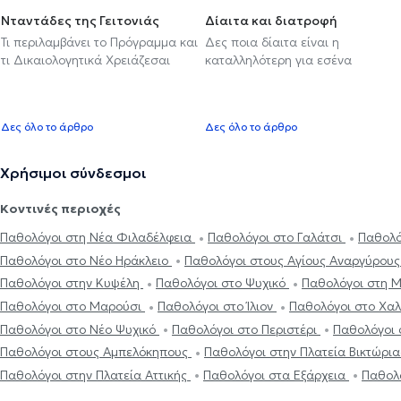
Νταντάδες της Γειτονιάς
Δίαιτα και διατροφή
Τι περιλαμβάνει το Πρόγραμμα και
Δες ποια δίαιτα είναι η
τι Δικαιολογητικά Χρειάζεσαι
καταλληλότερη για εσένα
Δες όλο το άρθρο
Δες όλο το άρθρο
Χρήσιμοι σύνδεσμοι
Κοντινές περιοχές
Παθολόγοι στη Νέα Φιλαδέλφεια
Παθολόγοι στο Γαλάτσι
Παθολό
Παθολόγοι στο Νέο Ηράκλειο
Παθολόγοι στους Αγίους Αναργύρου
Παθολόγοι στην Κυψέλη
Παθολόγοι στο Ψυχικό
Παθολόγοι στη
Παθολόγοι στο Μαρούσι
Παθολόγοι στο Ίλιον
Παθολόγοι στο Χα
Παθολόγοι στο Νέο Ψυχικό
Παθολόγοι στο Περιστέρι
Παθολόγοι 
Παθολόγοι στους Αμπελόκηπους
Παθολόγοι στην Πλατεία Βικτώρι
Παθολόγοι στην Πλατεία Αττικής
Παθολόγοι στα Εξάρχεια
Παθολ