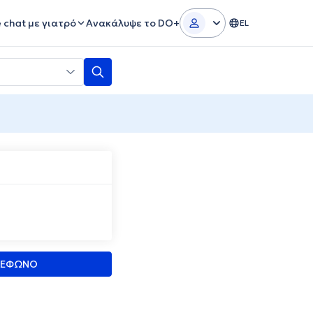
e chat με γιατρό
Ανακάλυψε το DO+
EL
ΛΕΦΩΝΟ