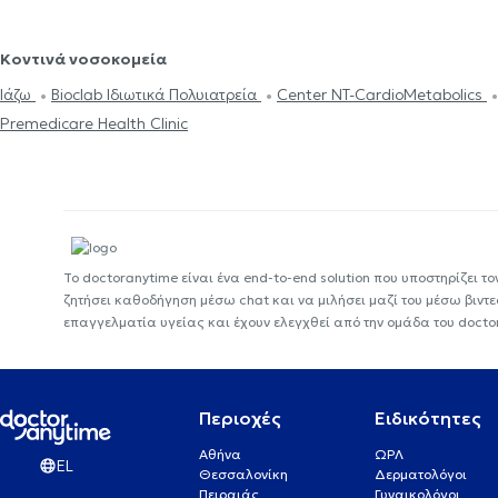
Κοντινά νοσοκομεία
Ιάζω
Bioclab Ιδιωτικά Πολυιατρεία
Center NT-CardioMetabolics
Premedicare Health Clinic
Το doctoranytime είναι ένα end-to-end solution που υποστηρίζει το
ζητήσει καθοδήγηση μέσω chat και να μιλήσει μαζί του μέσω βιντ
επαγγελματία υγείας και έχουν ελεγχθεί από την ομάδα του docto
Περιοχές
Ειδικότητες
Αθήνα
ΩΡΛ
EL
Θεσσαλονίκη
Δερματολόγοι
Πειραιάς
Γυναικολόγοι