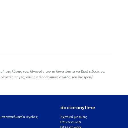
ή της λύσης του, δίνοντάς του τη δυνατότητα να βρεί ειδικό, να
ιόπιστες πηγές, όπως η προσωπική σελίδα του γιατρού/
doctoranytime
 ή επαγγελματία υγείας
Σχετικά με εμάς
Επικοινωνία
DO+ at work