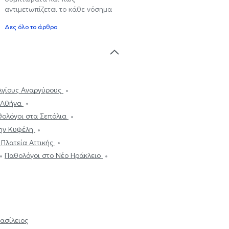
αντιμετωπίζεται το κάθε νόσημα
Δες όλο το άρθρο
Αγίους Αναργύρους
ν Αθήνα
ολόγοι στα Σεπόλια
την Κυψέλη
 Πλατεία Αττικής
Παθολόγοι στο Νέο Ηράκλειο
ασίλειος