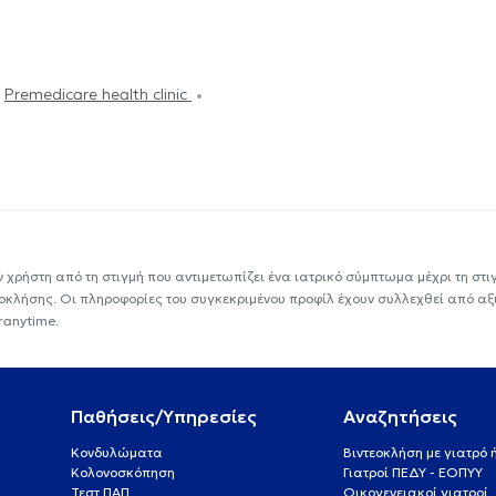
Premedicare health clinic
ν χρήστη από τη στιγμή που αντιμετωπίζει ένα ιατρικό σύμπτωμα μέχρι τη στιγμ
εοκλήσης. Οι πληροφορίες του συγκεκριμένου προφίλ έχουν συλλεχθεί από αξ
ranytime.
Παθήσεις/Υπηρεσίες
Αναζητήσεις
Κονδυλώματα
Βιντεοκλήση με γιατρό
Κολονοσκόπηση
Γιατροί ΠΕΔΥ - ΕΟΠΥΥ
Τεστ ΠΑΠ
Οικογενειακοί γιατροί