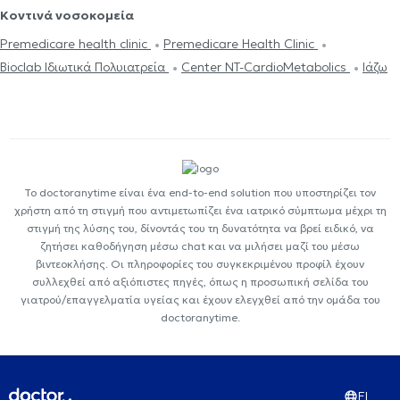
Κοντινά νοσοκομεία
Premedicare health clinic
Premedicare Health Clinic
Bioclab Ιδιωτικά Πολυιατρεία
Center NT-CardioMetabolics
Ιάζω
Το doctoranytime είναι ένα end-to-end solution που υποστηρίζει τον
χρήστη από τη στιγμή που αντιμετωπίζει ένα ιατρικό σύμπτωμα μέχρι τη
στιγμή της λύσης του, δίνοντάς του τη δυνατότητα να βρεί ειδικό, να
ζητήσει καθοδήγηση μέσω chat και να μιλήσει μαζί του μέσω
βιντεοκλήσης. Οι πληροφορίες του συγκεκριμένου προφίλ έχουν
συλλεχθεί από αξιόπιστες πηγές, όπως η προσωπική σελίδα του
γιατρού/επαγγελματία υγείας και έχουν ελεγχθεί από την ομάδα του
doctoranytime.
EL