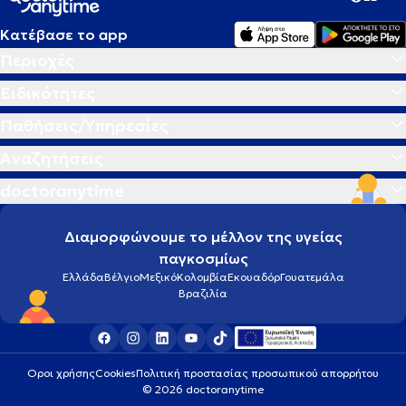
Κατέβασε το app
Περιοχές
Ειδικότητες
Παθήσεις/Υπηρεσίες
Αναζητήσεις
doctoranytime
Διαμορφώνουμε το μέλλον της υγείας
παγκοσμίως
Ελλάδα
Βέλγιο
Μεξικό
Κολομβία
Εκουαδόρ
Γουατεμάλα
Βραζιλία
Οροι χρήσης
Cookies
Πολιτική προστασίας προσωπικού απορρήτου
© 2026 doctoranytime