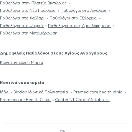
Παθολόγοι στην Πλατεία Βικτώριας
Παθολόγοι στο Νέο Ηράκλειο
Παθολόγοι στο Αιγάλεω
Παθολόγοι στο Χαϊδάρι
Παθολόγοι στα Εξάρχεια
Παθολόγοι στο Ψυχικό
Παθολόγοι στους Αμπελόκηπους
Παθολόγοι στη Μεταμόρφωση
Δημοφιλείς Παθολόγοι στους Αγίους Αναργύρους
Κωνσταντέλλου Μαρία
Κοντινά νοσοκομεία
Ιάζω
Bioclab Ιδιωτικά Πολυιατρεία
Premedicare health clinic
Premedicare Health Clinic
Center NT-CardioMetabolics