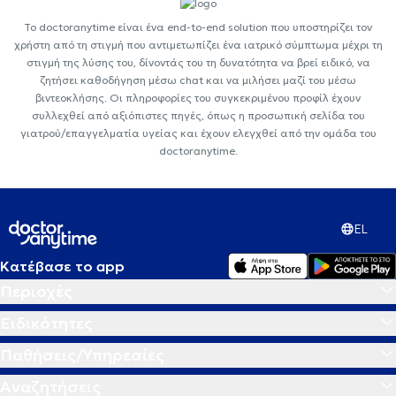
Το doctoranytime είναι ένα end-to-end solution που υποστηρίζει τον
χρήστη από τη στιγμή που αντιμετωπίζει ένα ιατρικό σύμπτωμα μέχρι τη
στιγμή της λύσης του, δίνοντάς του τη δυνατότητα να βρεί ειδικό, να
ζητήσει καθοδήγηση μέσω chat και να μιλήσει μαζί του μέσω
βιντεοκλήσης. Οι πληροφορίες του συγκεκριμένου προφίλ έχουν
συλλεχθεί από αξιόπιστες πηγές, όπως η προσωπική σελίδα του
γιατρού/επαγγελματία υγείας και έχουν ελεγχθεί από την ομάδα του
doctoranytime.
EL
Κατέβασε το app
Περιοχές
Ειδικότητες
Παθήσεις/Υπηρεσίες
Αναζητήσεις