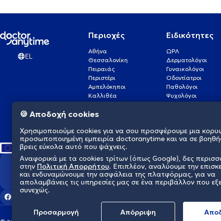
Περιοχές
Ειδικότητες
Αθήνα
ΩΡΛ
EL
Θεσσαλονίκη
Δερματολόγοι
Πειραιάς
Γυναικολόγοι
Περιστέρι
Οδοντίατροι
Αμπελόκηποι
Παθολόγοι
Καλλιθέα
Ψυχολόγοι
Πάτρα
Οφθαλμίατροι
🍪 Αποδοχή cookies
Γλυφάδα
Ενδοκρινολόγοι
Νίκαια
Ουρολόγοι
Χρησιμοποιούμε cookies για να σου προσφέρουμε μια κορυ
Νέα Σμύρνη
Καρδιολόγοι
προσωποποιημένη εμπειρία doctoranytime και να σε βοηθή
βρεις εύκολα αυτό που ψάχνεις.
Αναφορικά με τα cookies τρίτων (όπως Google), δες περισ
στην
Πολιτική Απορρήτου
. Επιπλέον, αναλύουμε την επισκ
Διαμορφώνουμε το μέλλον τη
και ενδυναμώνουμε την ασφάλεια της πλατφόρμας, για να
απολαμβάνεις τις υπηρεσίες μας σε ένα περιβάλλον που εξ
συνεχώς.
Προσαρμογή
Απόρριψη
Aπο