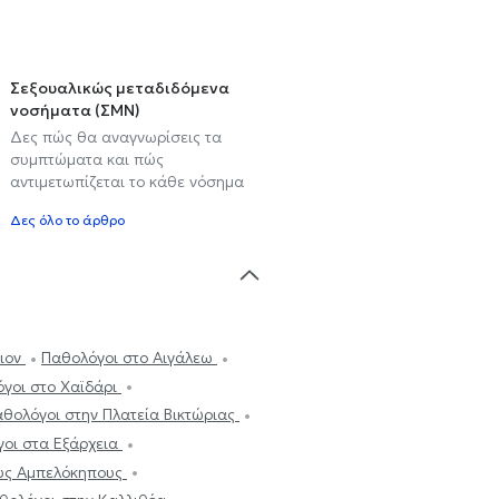
Σεξουαλικώς μεταδιδόμενα
νοσήματα (ΣΜΝ)
Δες πώς θα αναγνωρίσεις τα
συμπτώματα και πώς
αντιμετωπίζεται το κάθε νόσημα
Δες όλο το άρθρο
λιον
Παθολόγοι στο Αιγάλεω
γοι στο Χαϊδάρι
θολόγοι στην Πλατεία Βικτώριας
οι στα Εξάρχεια
υς Αμπελόκηπους