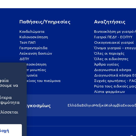
Παθήσεις/Υπηρεσίες
Αναζητήσεις
Κονδυλώματα
Βιντεοκλήση με γιατρό
Κολονοσκόπηση
Γιατροί ΠΕΔΥ - ΕΟΠΥΥ
Τεστ ΠΑΠ
Οικογενειακοί γιατροί
Γαστρεντερίτιδα
Όνομα γιατρού – επαγγ
Λεύκανση δοντιών
Όλες οι περιοχές
ΔΕΠΥ
Όλες οι ειδικότητες
Κολποσκόπηση
Άρθρα υγείας
Laser μυωπίας
Διαγνωστικά κέντρα
Πνευμονία
Διαγνωστικά κέντρα 
φαία
Καρκίνος του πνεύμονα
Συχνές ερωτήσεις - FA
σουμε να
Ρώτα τους ειδικούς μα
Λίστα φαρμάκων
σότερα
εψιμότητα
ς υγείας παγκοσμίως
Ελλάδα
Βέλγιο
Μεξικό
Κολομβία
Εκουαδ
ελίσσεται
δοχή