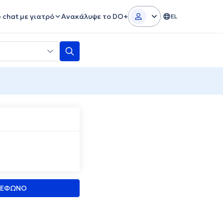
e chat με γιατρό
Ανακάλυψε το DO+
EL
ΛΕΦΩΝΟ