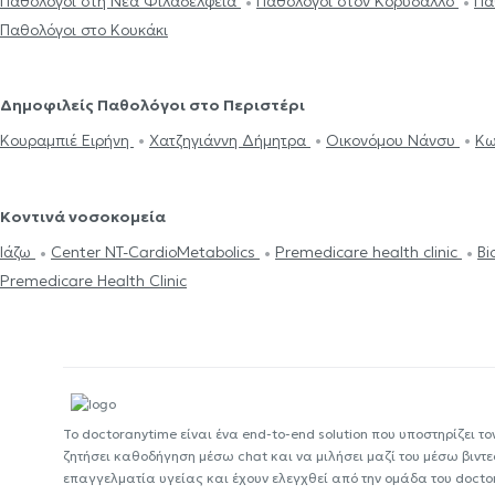
Παθολόγοι στη Νέα Φιλαδέλφεια
Παθολόγοι στον Κορυδαλλό
Πα
Παθολόγοι στο Κουκάκι
Δημοφιλείς Παθολόγοι στο Περιστέρι
Κουραμπιέ Ειρήνη
Χατζηγιάννη Δήμητρα
Οικονόμου Νάνσυ
Κω
Κοντινά νοσοκομεία
Ιάζω
Center NT-CardioMetabolics
Premedicare health clinic
Bi
Premedicare Health Clinic
Το doctoranytime είναι ένα end-to-end solution που υποστηρίζει το
ζητήσει καθοδήγηση μέσω chat και να μιλήσει μαζί του μέσω βιντ
επαγγελματία υγείας και έχουν ελεγχθεί από την ομάδα του docto