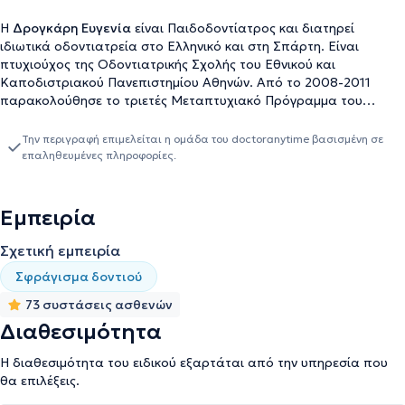
Η
Δρογκάρη Ευγενία
είναι Παιδοδοντίατρος και διατηρεί
ιδιωτικά οδοντιατρεία στο Ελληνικό και στη Σπάρτη. Είναι
πτυχιούχος της Οδοντιατρικής Σχολής του Εθνικού και
Καποδιστριακού Πανεπιστημίου Αθηνών. Aπό το 2008-2011
παρακολούθησε το τριετές Μεταπτυχιακό Πρόγραμμα του
Πανεπιστημίου "Leeds", από όπου απέκτησε τα πτυχία της
Kλινικής Eιδίκευσης και Master of Dental Science στην
Την περιγραφή επιμελείται η ομάδα του doctoranytime βασισμένη σε
Παιδοδοντία, καθώς και το βραβείο (Maxine Pollard Prize)
επαληθευμένες πληροφορίες.
καλύτερων κλινικών περιστατικών για το διάστημα αυτό. Το
χρονικό διάστημα 2007-2008 εργάστηκε σε οδοντιατρείο της
Μεγάλης Βρετανίας για το Εθνικό Σύστημα Υγείας (NHS), ενώ από
Εμπειρία
τα τέλη του 2011 ασκεί αποκλειστικά την ειδίκευση της
Παιδοδοντίας σε ιδιωτικό επίπεδο. Παράλληλα, από τα μέσα του
Σχετική εμπειρία
2012 έως τα τέλη του 2013 εργάστηκε στο Παιδοδοντικό Τμήμα
Σφράγισμα δοντιού
και Τμήμα των ΑμεΑ του Οδοντιατρικού Κέντρου της Εθνικής
Τράπεζας, καθώς και στο Οδοντιατρικό Χειρουργικό Τμήμα του
73 συστάσεις ασθενών
Υγείας Μέλαθρον για τα άτομα αυτά. Από το 2014 ιδιωτεύει στη
Διαθεσιμότητα
Σπάρτη, όπου εργάζεται αποκλειστικά ως Παιδοδοντίατρος, με
σκοπό την παροχή εξειδικευμένης οδοντιατρικής φροντίδας σε
Η διαθεσιμότητα του ειδικού εξαρτάται από την υπηρεσία που
παιδιά, εφήβους και ΑμεΑ. Είναι μέλος της Ελληνικής και της
θα επιλέξεις.
Ευρωπαικής Παιδοδοντικής Εταιρείας. Επίσης, έχει