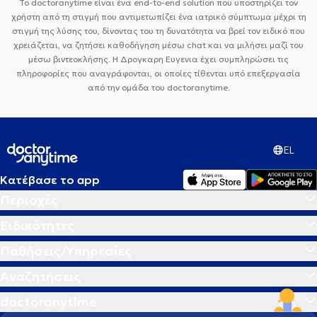
Το doctoranytime είναι ένα end-to-end solution που υποστηρίζει τον
χρήστη από τη στιγμή που αντιμετωπίζει ένα ιατρικό σύμπτωμα μέχρι τη
στιγμή της λύσης του, δίνοντας του τη δυνατότητα να βρεί τον ειδικό που
χρειάζεται, να ζητήσει καθοδήγηση μέσω chat και να μιλήσει μαζί του
μέσω βιντεοκλήσης. Η Δρογκαρη Ευγενια έχει συμπληρώσει τις
πληροφορίες που αναγράφονται, οι οποίες τίθενται υπό επεξεργασία
από την ομάδα του doctoranytime.
EL
Κατέβασε το app
Περιοχές
Ειδικότητες
Παθήσεις/Υπηρεσίες
Αναζητήσεις
doctoranytime