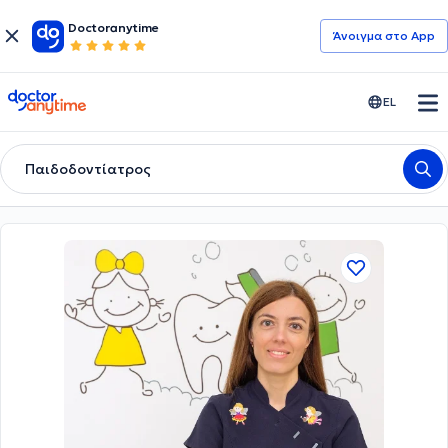
Doctoranytime
Άνοιγμα στο App
doctoranytime
EL
Παιδοδοντίατρος