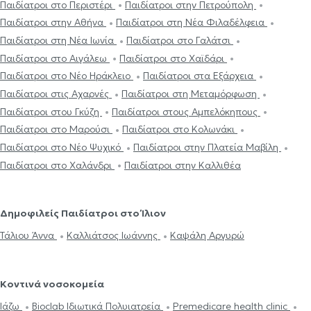
Παιδίατροι στο Περιστέρι
Παιδίατροι στην Πετρούπολη
Παιδίατροι στην Αθήνα
Παιδίατροι στη Νέα Φιλαδέλφεια
Παιδίατροι στη Νέα Ιωνία
Παιδίατροι στο Γαλάτσι
Παιδίατροι στο Αιγάλεω
Παιδίατροι στο Χαϊδάρι
Παιδίατροι στο Νέο Ηράκλειο
Παιδίατροι στα Εξάρχεια
Παιδίατροι στις Αχαρνές
Παιδίατροι στη Μεταμόρφωση
Παιδίατροι στου Γκύζη
Παιδίατροι στους Αμπελόκηπους
Παιδίατροι στο Μαρούσι
Παιδίατροι στο Κολωνάκι
Παιδίατροι στο Νέο Ψυχικό
Παιδίατροι στην Πλατεία Μαβίλη
Παιδίατροι στο Χαλάνδρι
Παιδίατροι στην Καλλιθέα
Δημοφιλείς Παιδίατροι στο Ίλιον
Τάλιου Άννα
Καλλιάτσος Ιωάννης
Καψάλη Αργυρώ
Κοντινά νοσοκομεία
Ιάζω
Bioclab Ιδιωτικά Πολυιατρεία
Premedicare health clinic