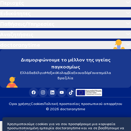
Περιοχές
Ειδικότητες
Παθήσεις/Υπηρεσίες
Αναζητήσεις
doctoranytime
Διαμορφώνουμε το μέλλον της υγείας
παγκοσμίως
Ελλάδα
Βέλγιο
Μεξικό
Κολομβία
Εκουαδόρ
Γουατεμάλα
Βραζιλία
Οροι χρήσης
Cookies
Πολιτική προστασίας προσωπικού απορρήτου
© 2026 doctoranytime
Χρησιμοποιούμε cookies για να σου προσφέρουμε μια κορυφαία
προσωποποιημένη εμπειρία doctoranytime και να σε βοηθήσουμε να