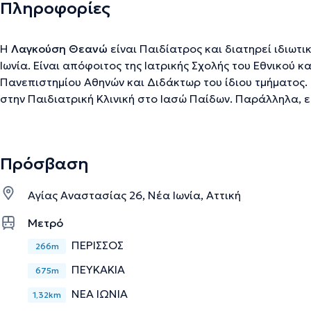
Πληροφορίες
Η
Λαγκούση Θεανώ
είναι Παιδίατρος και διατηρεί ιδιωτι
Ιωνία. Eίναι απόφοιτος της Ιατρικής Σχολής του Εθνικού 
Πανεπιστημίου Αθηνών και Διδάκτωρ του ίδιου τμήματος.
στην Παιδιατρική Kλινική στο Ιασώ Παίδων. Παράλληλα, ε
Παιδιατρικής Λοιμωξιολογίας στην Α΄ Παιδιατρική Κλινικ
του Νοσοκομείου Παίδων «Η Αγία Σοφία». Τέλος, έχει σπ
με πληθώρα δημοσιεύσεων και έχει παρακολουθήσει πολ
Πρόσβαση
σεμινάρια. Στο ιατρείο της παρέχει εξειδικευμένη παιδια
παρακολούθηση βρεφών με πιθανή συγγενή λοίμωξη, συμβ
Αγίας Αναστασίας 26, Νέα Ιωνία, Αττική
υποτροπιάζουσες λοιμώξεις (πχ σταφυλοκοκκικές λοιμώξει
παρακολούθηση παιδιών με συμπτώματα Long Covid αλλά
Μετρό
ΠΑΙΣ ανίχνευσης διαταραχών επικοινωνίας αυτιστικού φ
ΠΕΡΙΣΣΟΣ
266m
ΠΕΥΚΑΚΙΑ
675m
Την περιγραφή επιμελείται η ομάδα του doctoranytime βασισμένη σε επαληθ
ΝΕΑ ΙΩΝΙΑ
1,32km