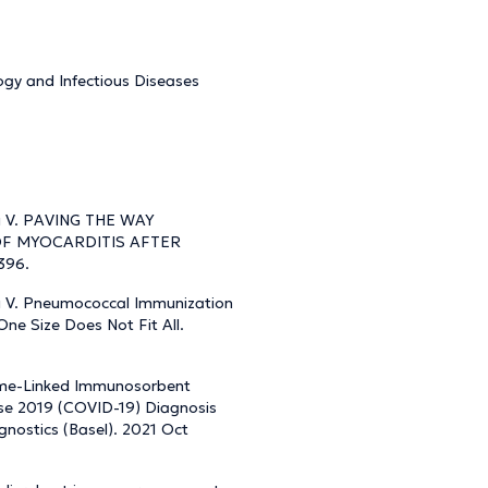
ogy and Infectious Diseases
lou V. PAVING THE WAY
F MYOCARDITIS AFTER
396.
ou V. Pneumococcal Immunization
One Size Does Not Fit All.
zyme-Linked Immunosorbent
se 2019 (COVID-19) Diagnosis
gnostics (Basel). 2021 Oct