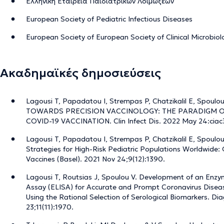
Ελληνική Εταιρεία Παιδιατρικών Λοιμώξεων
European Society of Pediatric Infectious Diseases
European Society of European Society of Clinical Microbiol
Ακαδημαϊκές δημοσιεύσεις
Lagousi T, Papadatou I, Strempas P, Chatzikalil E, Spou
TOWARDS PRECISION VACCINOLOGY: THE PARADIGM O
COVID-19 VACCINATION. Clin Infect Dis. 2022 May 24:ciac
Lagousi T, Papadatou I, Strempas P, Chatzikalil E, Spoul
Strategies for High-Risk Pediatric Populations Worldwide: 
Vaccines (Basel). 2021 Nov 24;9(12):1390.
Lagousi T, Routsias J, Spoulou V. Development of an En
Assay (ELISA) for Accurate and Prompt Coronavirus Disea
Using the Rational Selection of Serological Biomarkers. Dia
23;11(11):1970.