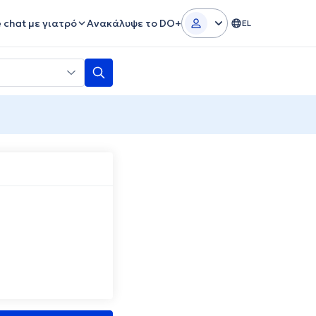
e chat με γιατρό
Ανακάλυψε το DO+
EL