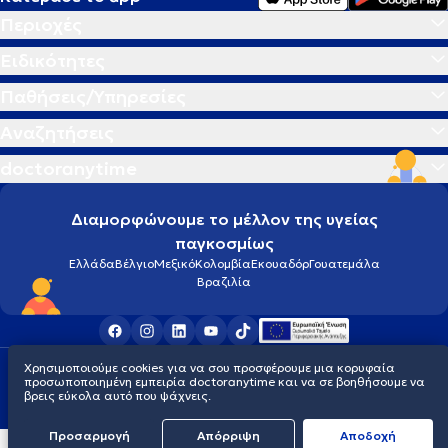
Περιοχές
Ειδικότητες
Παθήσεις/Υπηρεσίες
Αναζητήσεις
doctoranytime
Διαμορφώνουμε το μέλλον της υγείας
παγκοσμίως
Ελλάδα
Βέλγιο
Μεξικό
Κολομβία
Εκουαδόρ
Γουατεμάλα
Βραζιλία
Χρησιμοποιούμε cookies για να σου προσφέρουμε μια κορυφαία
Οροι χρήσης
Cookies
Πολιτική προστασίας προσωπικού απορρήτου
προσωποποιημένη εμπειρία doctoranytime και να σε βοηθήσουμε να
© 2026 doctoranytime
βρεις εύκολα αυτό που ψάχνεις.
Προσαρμογή
Απόρριψη
Aποδοχή