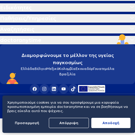
Ειδικότητες
Παθήσεις/Υπηρεσίες
Αναζητήσεις
doctoranytime
Διαμορφώνουμε το μέλλον της υγείας
παγκοσμίως
Ελλάδα
Βέλγιο
Μεξικό
Κολομβία
Εκουαδόρ
Γουατεμάλα
Βραζιλία
Οροι χρήσης
Cookies
Πολιτική προστασίας προσωπικού απορρήτου
Χρησιμοποιούμε cookies για να σου προσφέρουμε μια κορυφαία
© 2026 doctoranytime
προσωποποιημένη εμπειρία doctoranytime και να σε βοηθήσουμε να
βρεις εύκολα αυτό που ψάχνεις.
Προσαρμογή
Απόρριψη
Aποδοχή