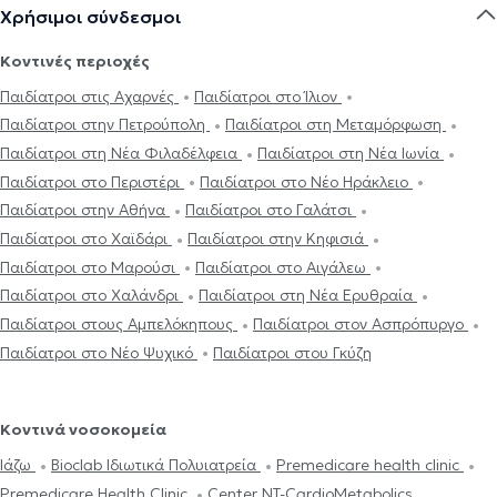
Χρήσιμοι σύνδεσμοι
Κοντινές περιοχές
Παιδίατροι στις Αχαρνές
Παιδίατροι στο Ίλιον
Παιδίατροι στην Πετρούπολη
Παιδίατροι στη Μεταμόρφωση
Παιδίατροι στη Νέα Φιλαδέλφεια
Παιδίατροι στη Νέα Ιωνία
Παιδίατροι στο Περιστέρι
Παιδίατροι στο Νέο Ηράκλειο
Παιδίατροι στην Αθήνα
Παιδίατροι στο Γαλάτσι
Παιδίατροι στο Χαϊδάρι
Παιδίατροι στην Κηφισιά
Παιδίατροι στο Μαρούσι
Παιδίατροι στο Αιγάλεω
Παιδίατροι στο Χαλάνδρι
Παιδίατροι στη Νέα Ερυθραία
Παιδίατροι στους Αμπελόκηπους
Παιδίατροι στον Ασπρόπυργο
Παιδίατροι στο Νέο Ψυχικό
Παιδίατροι στου Γκύζη
Κοντινά νοσοκομεία
Ιάζω
Bioclab Ιδιωτικά Πολυιατρεία
Premedicare health clinic
Premedicare Health Clinic
Center NT-CardioMetabolics