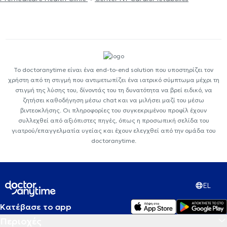
Το doctoranytime είναι ένα end-to-end solution που υποστηρίζει τον
χρήστη από τη στιγμή που αντιμετωπίζει ένα ιατρικό σύμπτωμα μέχρι τη
στιγμή της λύσης του, δίνοντάς του τη δυνατότητα να βρεί ειδικό, να
ζητήσει καθοδήγηση μέσω chat και να μιλήσει μαζί του μέσω
βιντεοκλήσης. Οι πληροφορίες του συγκεκριμένου προφίλ έχουν
συλλεχθεί από αξιόπιστες πηγές, όπως η προσωπική σελίδα του
γιατρού/επαγγελματία υγείας και έχουν ελεγχθεί από την ομάδα του
doctoranytime.
EL
Κατέβασε το app
Περιοχές