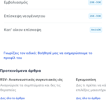
Εμβολιασμός
20€ – 30€
Επίσκεψη νεογέννητου
25€ – 30€
Κατ' οίκον επίσκεψη
Aπό 40€
Γνωρίζεις τον ειδικό; Βοήθησέ μας να ενημερώσουμε το
προφίλ του
Προτεινόμενα άρθρα
RSV- Αναπνευστικός συγκυτιακός ιός
Εγκυμοσύνη
Αναγνώρισε τα συμπτώματα και δες τις
Δες τι πρέπει να κ
θεραπείες
επιλέξεις μαιευτήρι
Δες όλο το άρθρο
Δες όλο το άρθρο