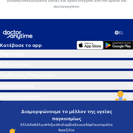
γιατρού/επαγγελματία υγείας και έχουν ελεγχθεί από την ομάδα του
doctoranytime.
EL
Κατέβασε το app
Περιοχές
Ειδικότητες
Παθήσεις/Υπηρεσίες
Αναζητήσεις
doctoranytime
Διαμορφώνουμε το μέλλον της υγείας
παγκοσμίως
Ελλάδα
Βέλγιο
Μεξικό
Κολομβία
Εκουαδόρ
Γουατεμάλα
Βραζιλία