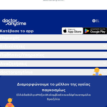
EL
Κατέβασε το app
Περιοχές
Ειδικότητες
Παθήσεις/Υπηρεσίες
Αναζητήσεις
doctoranytime
Διαμορφώνουμε το μέλλον της υγείας
παγκοσμίως
Ελλάδα
Βέλγιο
Μεξικό
Κολομβία
Εκουαδόρ
Γουατεμάλα
Βραζιλία