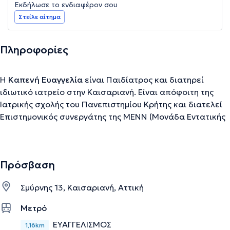
Εκδήλωσε το ενδιαφέρον σου
Στείλε αίτημα
Πληροφορίες
Η
Καπενή Ευαγγελία
είναι Παιδίατρος και διατηρεί
ιδιωτικό ιατρείο στην Καισαριανή. Είναι απόφοιτη της
Ιατρικής σχολής του Πανεπιστημίου Κρήτης και διατελεί
Επιστημονικός συνεργάτης της ΜΕΝΝ (Μονάδα Εντατικής
Νοσηλείας Νεογνών) του νοσοκομείου ΙΑΣΩ.
Πρόσβαση
Την περιγραφή επιμελείται η ομάδα του doctoranytime βασισμένη σε
επαληθευμένες πληροφορίες.
Σμύρνης 13, Καισαριανή, Αττική
Μετρό
ΕΥΑΓΓΕΛΙΣΜΟΣ
1,16km