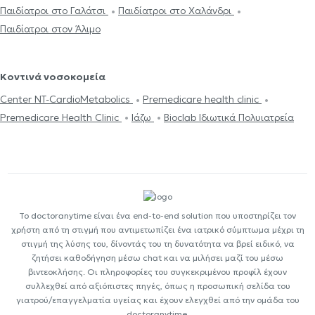
Παιδίατροι στο Γαλάτσι
Παιδίατροι στο Χαλάνδρι
Παιδίατροι στον Άλιμο
Κοντινά νοσοκομεία
Center NT-CardioMetabolics
Premedicare health clinic
Premedicare Health Clinic
Ιάζω
Bioclab Ιδιωτικά Πολυιατρεία
Το doctoranytime είναι ένα end-to-end solution που υποστηρίζει τον
χρήστη από τη στιγμή που αντιμετωπίζει ένα ιατρικό σύμπτωμα μέχρι τη
στιγμή της λύσης του, δίνοντάς του τη δυνατότητα να βρεί ειδικό, να
ζητήσει καθοδήγηση μέσω chat και να μιλήσει μαζί του μέσω
βιντεοκλήσης. Οι πληροφορίες του συγκεκριμένου προφίλ έχουν
συλλεχθεί από αξιόπιστες πηγές, όπως η προσωπική σελίδα του
γιατρού/επαγγελματία υγείας και έχουν ελεγχθεί από την ομάδα του
doctoranytime.