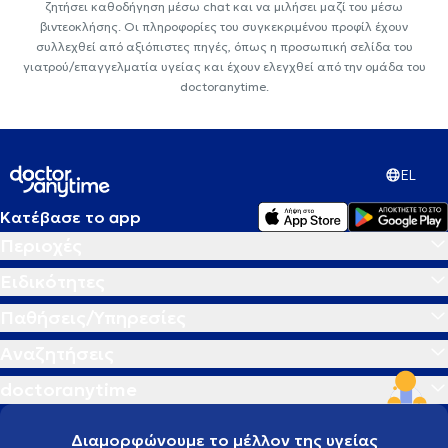
ζητήσει καθοδήγηση μέσω chat και να μιλήσει μαζί του μέσω
βιντεοκλήσης. Οι πληροφορίες του συγκεκριμένου προφίλ έχουν
συλλεχθεί από αξιόπιστες πηγές, όπως η προσωπική σελίδα του
γιατρού/επαγγελματία υγείας και έχουν ελεγχθεί από την ομάδα του
doctoranytime.
EL
Κατέβασε το app
Περιοχές
Ειδικότητες
Παθήσεις/Υπηρεσίες
Αναζητήσεις
doctoranytime
Διαμορφώνουμε το μέλλον της υγείας