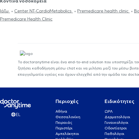
Κοντινά νοσοκομεία
Ιάζω
Center NT-CardioMetabolics
Premedicare health clinic
Bi
Premedicare Health Clinic
Το doctoranytime είναι ένα end-to-end solution που υποστηρίζει το
ζητήσει καθοδήγηση μέσω chat και να μιλήσει μαζί του μέσω βιντ
επαγγελματία υγείας και έχουν ελεγχθεί από την ομάδα του docto
Περιοχές
Ειδικότητες
Αθήνα
ΩΡΛ
EL
Θεσσαλονίκη
Δερματολόγοι
Πειραιάς
Γυναικολόγοι
Περιστέρι
Οδοντίατροι
Αμπελόκηποι
Παθολόγοι