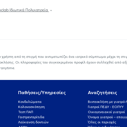
oclab Ιδιωτικά Πολυιατρεία
ν χρήστη από τη στιγμή που αντιμετωπίζει ένα ιατρικό σύμπτωμα μέχρι τη στιγμ
εοκλήσης. Οι πληροφορίες του συγκεκριμένου προφίλ έχουν συλλεχθεί από αξ
ranytime.
Παθήσεις/Υπηρεσίες
Αναζητήσεις
Κονδυλώματα
Βιντεοκλήση με γιατρό
Κολονοσκόπηση
Γιατροί ΠΕΔΥ - ΕΟΠΥΥ
Τεστ ΠΑΠ
Οικογενειακοί γιατροί
Γαστρεντερίτιδα
Όνομα γιατρού – επαγγ
Λεύκανση δοντιών
Όλες οι περιοχές