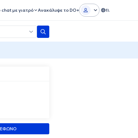
e chat με γιατρό
Ανακάλυψε το DO+
EL
ΛΕΦΩΝΟ