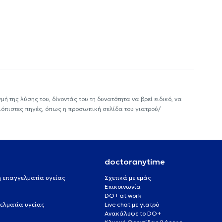
ή της λύσης του, δίνοντάς του τη δυνατότητα να βρεί ειδικό, να
ιόπιστες πηγές, όπως η προσωπική σελίδα του γιατρού/
doctoranytime
 ή επαγγελματία υγείας
Σχετικά με εμάς
Επικοινωνία
DO+ at work
ελματία υγείας
Live chat με γιατρό
Ανακάλυψε το DO+