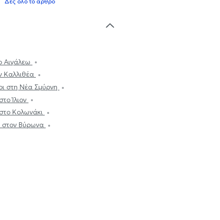
Δες όλο το άρθρο
το Αιγάλεω
ην Καλλιθέα
οι στη Νέα Σμύρνη
στο Ίλιον
 στο Κολωνάκι
ι στον Βύρωνα