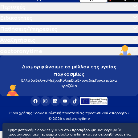
Περιοχές
Ειδικότητες
Παθήσεις/Υπηρεσίες
Αναζητήσεις
doctoranytime
Διαμορφώνουμε το μέλλον της υγείας
παγκοσμίως
Ελλάδα
Βέλγιο
Μεξικό
Κολομβία
Εκουαδόρ
Γουατεμάλα
Βραζιλία
Οροι χρήσης
Cookies
Πολιτική προστασίας προσωπικού απορρήτου
© 2026 doctoranytime
Χρησιμοποιούμε cookies για να σου προσφέρουμε μια κορυφαία
προσωποποιημένη εμπειρία doctoranytime και να σε βοηθήσουμε να