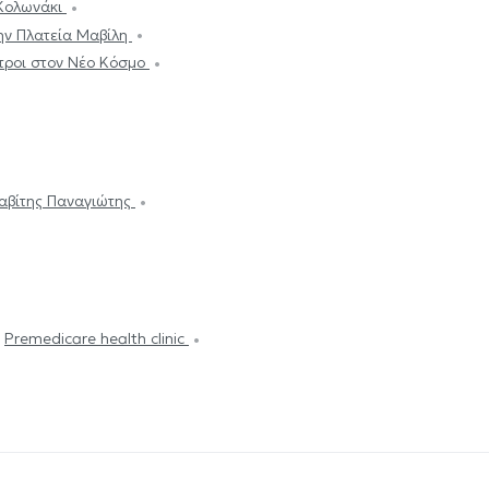
 Κολωνάκι
την Πλατεία Μαβίλη
τροι στον Νέο Κόσμο
αβίτης Παναγιώτης
Premedicare health clinic