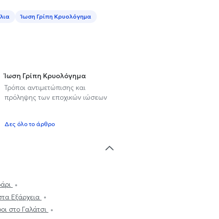
λια
Ίωση Γρίπη Κρυολόγημα
Ίωση Γρίπη Κρυολόγημα
Τρόποι αντιμετώπισης και
πρόληψης των εποχικών ιώσεων
υ
Δες όλο το άρθρο
δάρι
στα Εξάρχεια
ροι στο Γαλάτσι