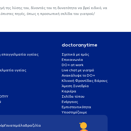
ή της λύσης του, δίνοντάς του τη δυνατότητα να βρεί ειδικό, να
ιόπιστες πηγές, όπως η προσωπική σελίδα του γιατρού/
doctoranytime
 ή επαγγελματία υγείας
Σχετικά με εμάς
Επικοινωνία
DO+ at work
ελματία υγείας
Live chat με γιατρό
Ανακάλυψε το DO+
Κλινική Φροντίδας Βάρους
Άμεση Συνεδρία
Καριέρα
ΕΟΠΥΥ
Σελίδα τύπου
Q
Ενέργειες
ς
Εμπιστευτικότητα
Υποστηρίζουμε
όρ
Γουατεμάλα
Βραζιλία