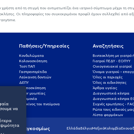
ν χρήστη από τη στιγμή που αντιμετωπίζει ένα ιατρικό σύμπτωμα μέχρι τη στιγμ
εοκλήσης. Οι πληροφορίες του συγκεκριμένου προφίλ έχουν συλλεχθεί από αξ
ranytime.
Παθήσεις/Υπηρεσίες
Αναζητήσεις
Κονδυλώματα
Βιντεοκλήση με γιατρό
Κολονοσκόπηση
Γιατροί ΠΕΔΥ - ΕΟΠΥΥ
Τεστ ΠΑΠ
Οικογενειακοί γιατροί
Γαστρεντερίτιδα
Όνομα γιατρού – επαγγ
Λεύκανση δοντιών
Όλες οι περιοχές
ΔΕΠΥ
Όλες οι ειδικότητες
Κολποσκόπηση
Άρθρα υγείας
Laser μυωπίας
Διαγνωστικά κέντρα
Πνευμονία
Διαγνωστικά κέντρα 
φαία
Καρκίνος του πνεύμονα
Συχνές ερωτήσεις - FA
σουμε να
Ρώτα τους ειδικούς μα
Λίστα φαρμάκων
σότερα
εψιμότητα
ς υγείας παγκοσμίως
Ελλάδα
Βέλγιο
Μεξικό
Κολομβία
Εκουαδ