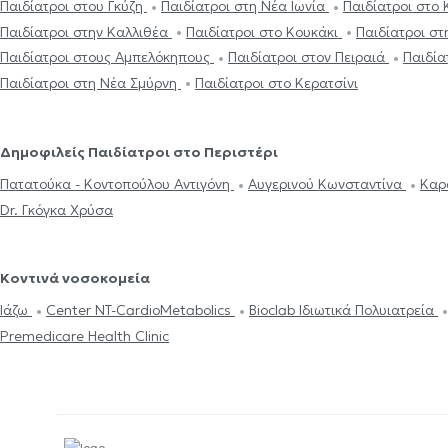
Παιδίατροι στου Γκύζη
Παιδίατροι στη Νέα Ιωνία
Παιδίατροι στο
Παιδίατροι στην Καλλιθέα
Παιδίατροι στο Κουκάκι
Παιδίατροι σ
Παιδίατροι στους Αμπελόκηπους
Παιδίατροι στον Πειραιά
Παιδία
Παιδίατροι στη Νέα Σμύρνη
Παιδίατροι στο Κερατσίνι
Δημοφιλείς Παιδίατροι στο Περιστέρι
Πατατούκα - Κοντοπούλου Αντιγόνη
Αυγερινού Κωνσταντίνα
Καρ
Dr. Γκόγκα Χρύσα
Κοντινά νοσοκομεία
Ιάζω
Center NT-CardioMetabolics
Bioclab Ιδιωτικά Πολυιατρεία
Premedicare Health Clinic