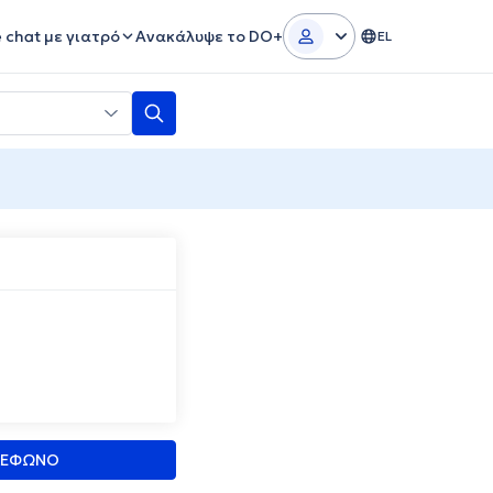
e chat με γιατρό
Ανακάλυψε το DO+
EL
ΛΕΦΩΝΟ