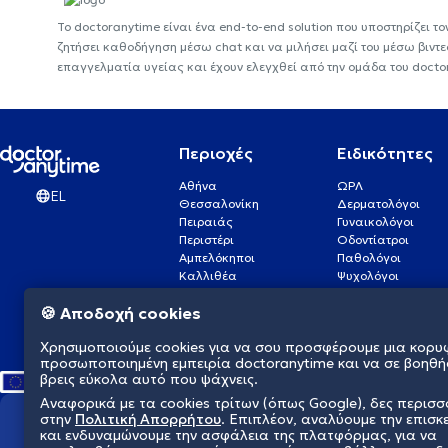
Το doctoranytime είναι ένα end-to-end solution που υποστηρίζει το
ζητήσει καθοδήγηση μέσω chat και να μιλήσει μαζί του μέσω βιντ
επαγγελματία υγείας και έχουν ελεγχθεί από την ομάδα του docto
Περιοχές
Ειδικότητες
Αθήνα
ΩΡΛ
EL
Θεσσαλονίκη
Δερματολόγοι
Πειραιάς
Γυναικολόγοι
Περιστέρι
Οδοντίατροι
Αμπελόκηποι
Παθολόγοι
Καλλιθέα
Ψυχολόγοι
Πάτρα
Οφθαλμίατροι
🍪 Αποδοχή cookies
Γλυφάδα
Ενδοκρινολόγοι
Νίκαια
Ουρολόγοι
Χρησιμοποιούμε cookies για να σου προσφέρουμε μια κορυ
Νέα Σμύρνη
Καρδιολόγοι
προσωποποιημένη εμπειρία doctoranytime και να σε βοηθή
βρεις εύκολα αυτό που ψάχνεις.
Αναφορικά με τα cookies τρίτων (όπως Google), δες περισ
στην
Πολιτική Απορρήτου
. Επιπλέον, αναλύουμε την επισκ
Διαμορφώνουμε το μέλλον τη
και ενδυναμώνουμε την ασφάλεια της πλατφόρμας, για να