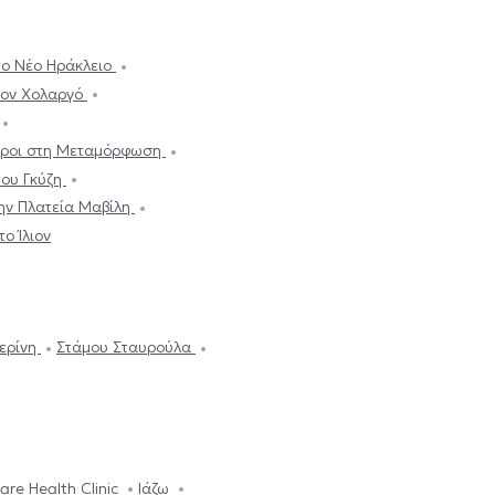
το Νέο Ηράκλειο
τον Χολαργό
τροι στη Μεταμόρφωση
του Γκύζη
την Πλατεία Μαβίλη
το Ίλιον
τερίνη
Στάμου Σταυρούλα
are Health Clinic
Ιάζω