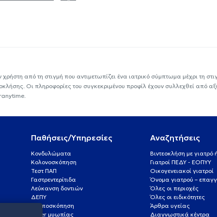
ν χρήστη από τη στιγμή που αντιμετωπίζει ένα ιατρικό σύμπτωμα μέχρι τη στιγμ
εοκλήσης. Οι πληροφορίες του συγκεκριμένου προφίλ έχουν συλλεχθεί από αξ
ranytime.
Παθήσεις/Υπηρεσίες
Αναζητήσεις
Κονδυλώματα
Βιντεοκλήση με γιατρό
Κολονοσκόπηση
Γιατροί ΠΕΔΥ - ΕΟΠΥΥ
Τεστ ΠΑΠ
Οικογενειακοί γιατροί
Γαστρεντερίτιδα
Όνομα γιατρού – επαγγ
Λεύκανση δοντιών
Όλες οι περιοχές
ΔΕΠΥ
Όλες οι ειδικότητες
Κολποσκόπηση
Άρθρα υγείας
Laser μυωπίας
Διαγνωστικά κέντρα