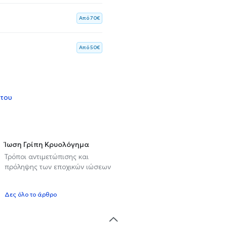
Aπό 70€
Aπό 50€
 του
Ίωση Γρίπη Κρυολόγημα
Τρόποι αντιμετώπισης και
πρόληψης των εποχικών ιώσεων
υ
Δες όλο το άρθρο