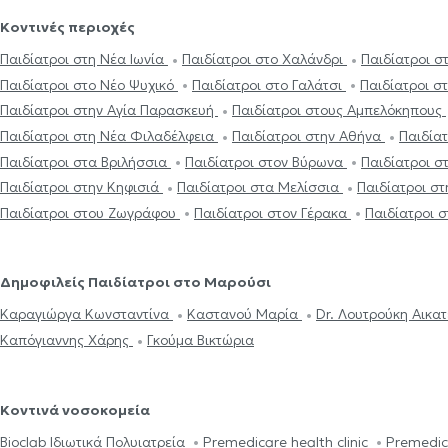
Κοντινές περιοχές
Παιδίατροι στη Νέα Ιωνία
Παιδίατροι στο Χαλάνδρι
Παιδίατροι σ
Παιδίατροι στο Νέο Ψυχικό
Παιδίατροι στο Γαλάτσι
Παιδίατροι σ
Παιδίατροι στην Αγία Παρασκευή
Παιδίατροι στους Αμπελόκηπους
Παιδίατροι στη Νέα Φιλαδέλφεια
Παιδίατροι στην Αθήνα
Παιδία
Παιδίατροι στα Βριλήσσια
Παιδίατροι στον Βύρωνα
Παιδίατροι σ
Παιδίατροι στην Κηφισιά
Παιδίατροι στα Μελίσσια
Παιδίατροι σ
Παιδίατροι στου Ζωγράφου
Παιδίατροι στον Γέρακα
Παιδίατροι σ
Δημοφιλείς Παιδίατροι στο Μαρούσι
Καραγιώργα Κωνσταντίνα
Καστανού Μαρία
Dr. Λουτρούκη Αικα
Καπόγιαννης Χάρης
Γκούμα Βικτώρια
Κοντινά νοσοκομεία
Bioclab Ιδιωτικά Πολυιατρεία
Premedicare health clinic
Premedic