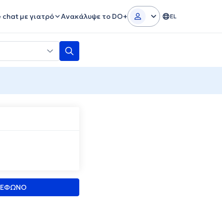
e chat με γιατρό
Ανακάλυψε το DO+
EL
ΛΕΦΩΝΟ