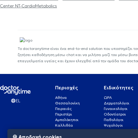
Center NT-CardioMetabolics
Το doctoranytime είναι ένα end-to-end solution που υποστηρίζει το
ζητήσει καθοδήγηση μέσω chat και να μιλήσει μαζί του μέσω βιντ
επαγγελματία υγείας και έχουν ελεγχθεί από την ομάδα του docto
Περιοχές
Ειδικότητες
Αθήνα
ΩΡΛ
EL
Θεσσαλονίκη
Δερματολόγοι
Πειραιάς
Γυναικολόγοι
Περιστέρι
Οδοντίατροι
Αμπελόκηποι
Παθολόγοι
Καλλιθέα
Ψυχολόγοι
Πάτρα
Οφθαλμίατροι
🍪 Αποδοχή cookies
Γλυφάδα
Ενδοκρινολόγοι