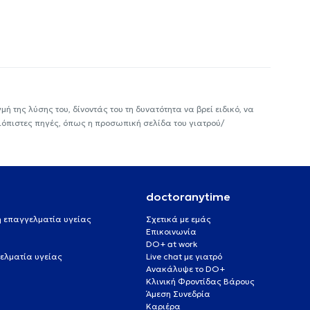
ή της λύσης του, δίνοντάς του τη δυνατότητα να βρεί ειδικό, να
ιόπιστες πηγές, όπως η προσωπική σελίδα του γιατρού/
doctoranytime
 ή επαγγελματία υγείας
Σχετικά με εμάς
Επικοινωνία
DO+ at work
ελματία υγείας
Live chat με γιατρό
Ανακάλυψε το DO+
Κλινική Φροντίδας Βάρους
Άμεση Συνεδρία
Καριέρα