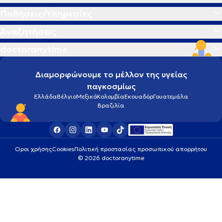
Παθήσεις/Υπηρεσίες
Αναζητήσεις
doctoranytime
Διαμορφώνουμε το μέλλον της υγείας
παγκοσμίως
Ελλάδα
Βέλγιο
Μεξικό
Κολομβία
Εκουαδόρ
Γουατεμάλα
Βραζιλία
Οροι χρήσης
Cookies
Πολιτική προστασίας προσωπικού απορρήτου
© 2026 doctoranytime