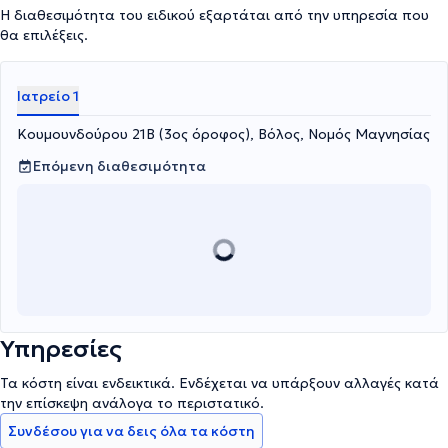
προστάτη'' που γίνεται με την παράθεση της πολυπαραμετρικής
Η διαθεσιμότητα του ειδικού εξαρτάται από την υπηρεσία που
μαγνητικής προστάτη που έχει προηγηθεί.Τέλος, είναι το
θα επιλέξεις.
μοναδικό ιατρείο στον Βόλο που πραγματοποιεί επεμβάσεις με
laser co2 - laser περιτομής- βραχύς χαλινός - καυτηριασμός
κονδυλωμάτων με άμεση αναχώρηση ασθενούς μετά το πέρας
Ιατρείο 1
της επέμβασης.
Κουμουνδούρου 21Β (3ος όροφος), Βόλος, Νομός Μαγνησίας
Επόμενη διαθεσιμότητα
Υπηρεσίες
Τα κόστη είναι ενδεικτικά. Ενδέχεται να υπάρξουν αλλαγές κατά
την επίσκεψη ανάλογα το περιστατικό.
Συνδέσου για να δεις όλα τα κόστη