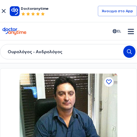
Doctoranytime
Άνοιγμα στο App
doctoranytime
EL
Ουρολόγος - Ανδρολόγος