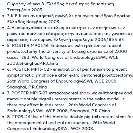
Ουρολογικά νέα Β. Ελλάδος Δεκτά προς δημοσίευση
Σεπτέμβριο 2003
3.Κ.Ε.Κ.και αντιπηκτική αγωγή Χειρουργικό συνέδριο Βορείου
Ελλάδος Νοέμβριος 2003
4.Η μακροχρόνια αποτελεσματικότητα των ασκήσεων των
μυών του πυελικού εδάφους στην αντιμετώπιση της γυναικείας
ακράτειας των ούρων. Ελληνική ουρολογία 2006,18΄55-63
5. POSTER MP03-16-Endoscopic extra peritoneal radical
prostatectomy-the University of Leipzig experience of 2.000
cases -26th World Congress of Endourology&SWL WCE
2008,Shanghai,P.R.China
6. POSTER MP13-02 Fenestration of peritoneum to prevent
symptomatic lymphocele after extra peritoneal prostatectomy.
26th World Congress of Endourology&SWL WCE 2008,
Shanghai, P.R.China
7. POSTER MP15-27 extracorporeal shock wave lithotripsy and
metallic double pigtail ureteral stents in the swine model; is
there any effect in the ureter. . 26th World Congress of
Endourology&SWL WCE 2008, Shanghai, P.R.China
8. FP09-26 Use of the metallic double pig tail ureteral stent for
the management of ureteral obstruction. . 26th World
Congress of Endourology&SWL WCE 2008.