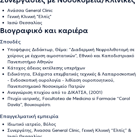
Συνεργασίες με Νοσοκομεία/Κλινικές
Ανάσσα General Clinic
Γενική Κλινική "Ελπίς"
Ιασώ Θεσσαλίας
Βιογραφικό και καριέρα
Σπουδές
Υποψήφιος Διδάκτωρ, Θέμα: “Διαδερμική Νεφρολιθοτομή σε
χοίρους με έγχυση αιμοστατικών”, Εθνικό και Καποδιστριακό
Πανεπιστήμιο Αθηνών
Κάτοχος άδειας εκτέλεσης υπερήχων
Ειδικότητα, Ελάχιστα επεμβατικές τεχνικές & Λαπαροσκοπική
- Ενδοσκοπική ουρολογία - λιθίαση ουροποιητικού,
Πανεπιστημιακό Νοσοκομείο Πατρών
Αναγνώριση πτυχίου από το ΔΙΚΑΤΣΑ, (2001)
Πτυχίο ιατρικής, Facultatea de Medicina si Farmacie “Carol
Davila”, Βουκουρέστι
Επαγγελματική εμπειρία
Ιδιωτικό ιατρείο, Βόλος
Συνεργάτης, Άνασσα General Clinic, Γενική Κλινική “Ελπίς” &
Ιασώ Θεσσαλίας