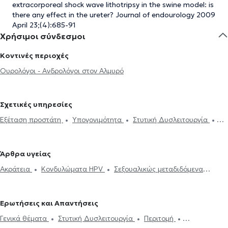
extracorporeal shock wave lithotripsy in the swine model: is
there any effect in the ureter? Journal of endourology 2009
April 23;(4):685-91
Χρήσιμοι σύνδεσμοι
Κοντινές περιοχές
Ουρολόγοι - Ανδρολόγοι στον Αλμυρό
Σχετικές υπηρεσίες
Εξέταση προστάτη
Υπογονιμότητα
Στυτική Δυσλειτουργία
Κυστεοσκόπηση
Ηλεκτρονική συνταγογράφηση
Περιτομή
Βιοψία προστάτη
Βραχύς χαλινός
Ακράτεια
Ουροδυναμικός
Άρθρα υγείας
έλεγχος
Υδροκήλη
Σπερματοκήλη
Καλοήθης υπερπλασία
Ακράτεια
Κονδυλώματα HPV
Σεξουαλικώς μεταδιδόμενα
προστάτη
Σπερμοδιάγραμμα
Πέτρα στα νεφρά
νοσήματα (ΣΜΝ)
Υπογονιμότητα
Νεφρολιθίαση
Προστατεκτομή
Ουρολοίμωξη
Πρόωρη
εκσπερμάτωση
Κιρσοκήλη
Ερωτήσεις και Απαντήσεις
Γενικά θέματα
Στυτική Δυσλειτουργία
Περιτομή