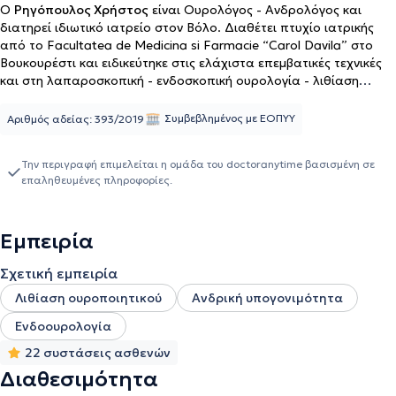
Ο
Ρηγόπουλος Χρήστος
είναι Ουρολόγος - Ανδρολόγος και
διατηρεί ιδιωτικό ιατρείο στον Βόλο. Διαθέτει πτυχίο ιατρικής
από το Facultatea de Medicina si Farmacie “Carol Davila” στο
Βουκουρέστι και ειδικεύτηκε στις ελάχιστα επεμβατικές τεχνικές
και στη λαπαροσκοπική - ενδοσκοπική ουρολογία - λιθίαση
ουροποιητικού, στο Πανεπιστημιακό Νοσοκομείο του Ρίο. Είναι
υποψήφιος Διδάκτωρ του Εθνικού και Καποδιστριακού
Συμβεβλημένος με ΕΟΠΥΥ
Αριθμός αδείας: 393/2019
Πανεπιστημίου Αθηνών με θέμα τη "Διαδερμική Νεφρολιθοτομή
σε χοίρους με έγχυση αιμοστατικών" και εργάστηκε στο Leicester
Την περιγραφή επιμελείται η ομάδα του doctoranytime βασισμένη σε
General Hospital, στο Ηνωμένο Βασίλειο. Επιπλέον, ειδικεύεται
επαληθευμένες πληροφορίες.
στα θηλώματα ουροδόχου κύστεως, στη φωτοδυναμική
θεραπεία, στη μέτρηση νυχτερινών στύσεων - rigiscan, στον
καρκίνο ουροδόχου κύστης και προστάτη, καθώς και σε τεχνικές
Εμπειρία
όπως το χειρουργείο υπερπλασίας προστάτη, το turis laser
προστάτη, την ενδοσκοπική ουρητηρολιθοτριψία και τη
Σχετική εμπειρία
λαπαροσκοπική ριζική προστατεκτομή, κυστεκτομή και
νεφρεκτομή. Συνεργάζεται με το Άνασσα General Clinic, με τη
Λιθίαση ουροποιητικού
Ανδρική υπογονιμότητα
Γενική Κλινική "Ελπίς" και με το Ιασώ Θεσσαλίας. Μετά την
Ενδοουρολογία
απόκτηση μηχανήματος Davinci X στην Άνασσα General Clinic,
στον Βόλο, πραγματοποιούνται και επεμβάσεις ρομποτικής
22 συστάσεις ασθενών
ριζικής προστατεκτομής - νεφρεκτομής με Davinci X. Επίσης,
Διαθεσιμότητα
πραγματοποιεί βιοψίες προστάτη με την μέθοδο ''fusion βιοψία