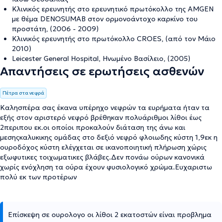
Kλινικός ερευνητής στο ερευνητικό πρωτόκολλο της AMGEN
με θέμα DENOSUMAB στον ορμονοάντοχο καρκίνο του
προστάτη, (2006 - 2009)
Kλινικός ερευνητής στο πρωτόκολλο CROES, (από τον Μάιο
2010)
Leicester General Hospital, Ηνωμένο Βασίλειο, (2005)
Απαντήσεις σε ερωτήσεις ασθενών
Πέτρα στα νεφρά
Καλησπέρα σας έκανα υπέρηχο νεφρών τα ευρήματα ήταν τα
εξής στον αριστερό νεφρό βρέθηκαν πολυάριθμοι λίθοι έως
2περιπου εκ.οι οποίοι προκαλούν διάταση της άνω και
μεσηςκαλυκικης ομάδας στο δεξιό νεφρό φλοιωδης κύστη 1,9εκ η
ουροδόχος κύστη ελέγχεται σε ικανοποιητική πλήρωση χώρις
εξωφυτικες τοιχωματικες βλάβες.Δεν πονάω ούρων κανονικά
χωρίς ενόχληση τα ούρα έχουν φυσιολογικό χρώμα.Ευχαριστω
πολύ εκ των προτέρων
Επίσκεψη σε ουρολογο οι λίθοι 2 εκατοστών είναι προβλημα