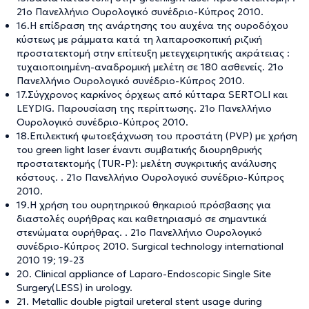
21ο Πανελλήνιο Ουρολογικό συνέδριο-Κύπρος 2010.
16.Η επίδραση της ανάρτησης του αυχένα της ουροδόχου
κύστεως με ράμματα κατά τη λαπαροσκοπική ριζική
προστατεκτομή στην επίτευξη μετεγχειρητικής ακράτειας :
τυχαιοποιημένη-αναδρομική μελέτη σε 180 ασθενείς. 21ο
Πανελλήνιο Ουρολογικό συνέδριο-Κύπρος 2010.
17.Σύγχρονος καρκίνος όρχεως από κύτταρα SERTOLI και
LEYDIG. Παρουσίαση της περίπτωσης. 21ο Πανελλήνιο
Ουρολογικό συνέδριο-Κύπρος 2010.
18.Επιλεκτική φωτοεξάχνωση του προστάτη (PVP) με χρήση
του green light laser έναντι συμβατικής διουρηθρικής
προστατεκτομής (TUR-P): μελέτη συγκριτικής ανάλυσης
κόστους. . 21ο Πανελλήνιο Ουρολογικό συνέδριο-Κύπρος
2010.
19.Η χρήση του ουρητηρικού θηκαριού πρόσβασης για
διαστολές ουρήθρας και καθετηριασμό σε σημαντικά
στενώματα ουρήθρας. . 21ο Πανελλήνιο Ουρολογικό
συνέδριο-Κύπρος 2010. Surgical technology international
2010 19; 19-23
20. Clinical appliance of Laparo-Endoscopic Single Site
Surgery(LESS) in urology.
21. Metallic double pigtail ureteral stent usage during