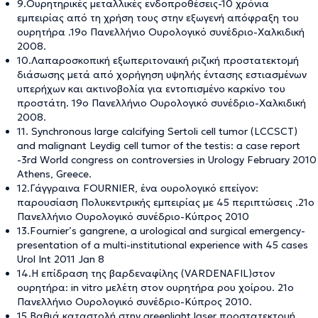
9.Ουρητηρικές μεταλλικές ενδοπροθέσεις-10 χρόνια
εμπειρίας από τη χρήση τους στην εξωγενή απόφραξη του
ουρητήρα .19ο Πανελλήνιο Ουρολογικό συνέδριο-Χαλκιδική
2008.
10.Λαπαροσκοπική εξωπεριτοναική ριζική προστατεκτομή
διάσωσης μετά από χορήγηση υψηλής έντασης εστιασμένων
υπερήχων και ακτινοβολία για εντοπισμένο καρκίνο του
προστάτη. 19ο Πανελλήνιο Ουρολογικό συνέδριο-Χαλκιδική
2008.
11. Synchronous large calcifying Sertoli cell tumor (LCCSCT)
and malignant Leydig cell tumor of the testis: a case report
-3rd World congress on controversies in Urology February 2010
Athens, Greece.
12.Γάγγραινα FOURNIER, ένα ουρολογικό επείγον:
παρουσίαση Πολυκεντρικής εμπειρίας με 45 περιπτώσεις .21ο
Πανελλήνιο Ουρολογικό συνέδριο-Κύπρος 2010
13.Fournier’s gangrene, a urological and surgical emergency-
presentation of a multi-institutional experience with 45 cases
Urol Int 2011 Jan 8
14.Η επίδραση της βαρδεναφίλης (VARDENAFIL)στον
ουρητήρα: in vitro μελέτη στον ουρητήρα ρου χοίρου. 21ο
Πανελλήνιο Ουρολογικό συνέδριο-Κύπρος 2010.
15.Βαθιά καταστολή στην greenlight laser προστατεκτομή. .