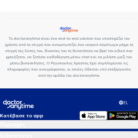
Κυστεοσκόπηση
Κονδυλώματα HPV
Κιρσοκήλη
Προστατεκτομή
Αιμορροΐδες
Ακράτεια
Ουρολοίμωξη
Καρκίνος του προστάτη
Καρκίνος Ουροδόχου Κύστης
Καρκίνος
Νεφρού
Πέτρα στα νεφρά
Προστατίτιδα
Βιοψία προστάτη
Βραχύς χαλινός
Σεξουαλικώς μεταδιδόμενα νοσήματα (ΣΜΝ)
Το doctoranytime είναι ένα end-to-end solution που υποστηρίζει τον
Νεφρική ανεπάρκεια
Σπερμοδιάγραμμα
χρήστη από τη στιγμή που αντιμετωπίζει ένα ιατρικό σύμπτωμα μέχρι τη
στιγμή της λύσης του, δίνοντας του τη δυνατότητα να βρεί τον ειδικό που
χρειάζεται, να ζητήσει καθοδήγηση μέσω chat και να μιλήσει μαζί του
μέσω βιντεοκλήσης. Ο Ρηγοπουλος Χρηστος έχει συμπληρώσει τις
πληροφορίες που αναγράφονται, οι οποίες τίθενται υπό επεξεργασία
από την ομάδα του doctoranytime.
EL
Κατέβασε το app
Περιοχές
Ειδικότητες