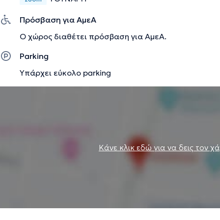
MIS. Την περίοδο 2016 έως 2018 υπήρξε ο εκπαιδευτής τη
για το MGUIDE.
Πρόσβαση για ΑμεΑ
Ο χώρος διαθέτει πρόσβαση για ΑμεΑ.
Την περιγραφή επιμελείται η ομάδα του doctoranytime βασισμένη σε επαληθ
Parking
Υπάρχει εύκολο parking
Κάνε κλικ εδώ για να δεις τον χ