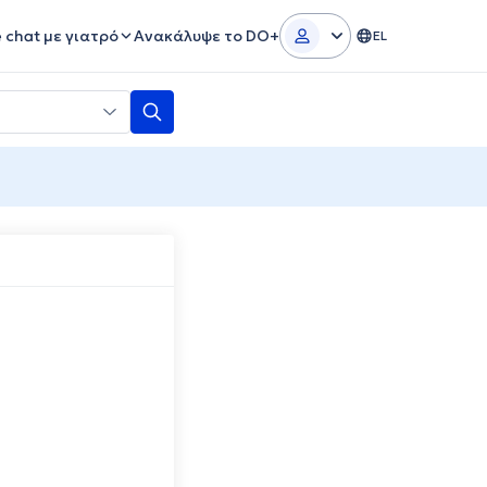
e chat με γιατρό
Ανακάλυψε το DO+
EL