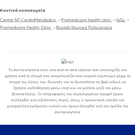
Κοντινά νοσοκομεία
Center NT-CardioMetabolics
Premedicare health clinic
Ιάζω
Premedicare Health Clinic
Bioclab Ιδιωτικά Πολυιατρεία
Το doctoranytime είναι ένα end-to-end solution που υποστηρίζει τον
χρήστη από τη στιγμή που αντιμετωπίζει ένα ιατρικό σύμπτωμα μέχρι τη
στιγμή της λύσης του, δίνοντάς του τη δυνατότητα να βρεί ειδικό, να
ζητήσει καθοδήγηση μέσω chat και να μιλήσει μαζί του μέσω
βιντεοκλήσης. Οι πληροφορίες του συγκεκριμένου προφίλ έχουν
συλλεχθεί από αξιόπιστες πηγές, όπως η προσωπική σελίδα του
γιατρού/επαγγελματία υγείας και έχουν ελεγχθεί από την ομάδα του
doctoranytime.