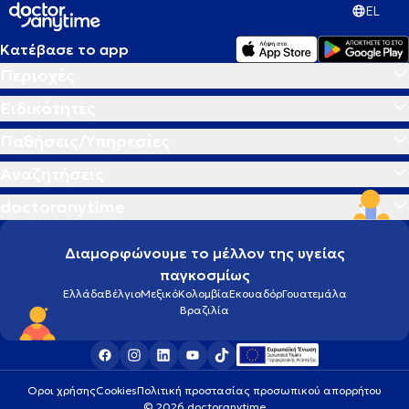
EL
Κατέβασε το app
Περιοχές
Ειδικότητες
Παθήσεις/Υπηρεσίες
Αναζητήσεις
doctoranytime
Διαμορφώνουμε το μέλλον της υγείας
παγκοσμίως
Ελλάδα
Βέλγιο
Μεξικό
Κολομβία
Εκουαδόρ
Γουατεμάλα
Βραζιλία
Οροι χρήσης
Cookies
Πολιτική προστασίας προσωπικού απορρήτου
© 2026 doctoranytime