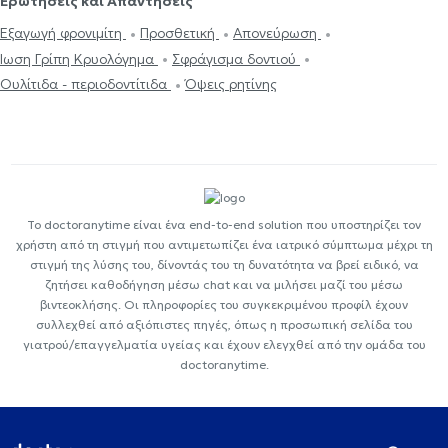
Ερωτήσεις και Απαντήσεις
Εξαγωγή φρονιμίτη
Προσθετική
Απονεύρωση
Ίωση Γρίπη Κρυολόγημα
Σφράγισμα δοντιού
Ουλίτιδα - περιοδοντίτιδα
Όψεις ρητίνης
Το doctoranytime είναι ένα end-to-end solution που υποστηρίζει τον
χρήστη από τη στιγμή που αντιμετωπίζει ένα ιατρικό σύμπτωμα μέχρι τη
στιγμή της λύσης του, δίνοντάς του τη δυνατότητα να βρεί ειδικό, να
ζητήσει καθοδήγηση μέσω chat και να μιλήσει μαζί του μέσω
βιντεοκλήσης. Οι πληροφορίες του συγκεκριμένου προφίλ έχουν
συλλεχθεί από αξιόπιστες πηγές, όπως η προσωπική σελίδα του
γιατρού/επαγγελματία υγείας και έχουν ελεγχθεί από την ομάδα του
doctoranytime.