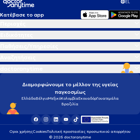
EL
Κατέβασε το app
Περιοχές
Ειδικότητες
Παθήσεις/Υπηρεσίες
Αναζητήσεις
doctoranytime
Διαμορφώνουμε το μέλλον της υγείας
παγκοσμίως
Ελλάδα
Βέλγιο
Μεξικό
Κολομβία
Εκουαδόρ
Γουατεμάλα
Βραζιλία
Οροι χρήσης
Cookies
Πολιτική προστασίας προσωπικού απορρήτου
© 2026 doctoranytime