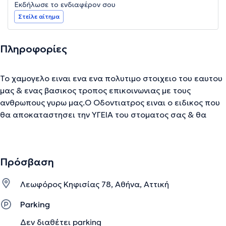
Εκδήλωσε το ενδιαφέρον σου
Στείλε αίτημα
Πληροφορίες
Το χαμογελο ειναι ενα ενα πολυτιμο στοιχειο του εαυτου
μας & ενας βασικος τροπος επικοινωνιας με τους
ανθρωπους γυρω μας.Ο Οδοντιατρος ειναι ο ειδικος που
θα αποκαταστησει την ΥΓΕΙΑ του στοματος σας & θα
βελτιωσει την ΕΜΦΑΝΙΣΗ του!Ειναι σιγουρο οτι αν
αισθανεστε σιγουρια για το χαμογελο σας ,θα το
χαριζετε συχνοτερα & στους γυρω σας..........
Πρόσβαση
Λεωφόρος Κηφισίας 78, Αθήνα, Αττική
Την περιγραφή επιμελείται η ομάδα του doctoranytime βασισμένη σε
επαληθευμένες πληροφορίες.
Parking
Δεν διαθέτει parking