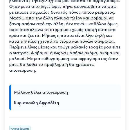
βλέποντας την εξέλιξη του μου είπε θα το σφραγίσουμε.
Όταν μετά από λίγες ώρες πήγα ασυναίσθητα να φάω
με έπιασε στιγμιαίος δυνατός πόνος τύπου ρεύματος.
Μασάω από την άλλη πλευρά πλέον και φοβάμαι να
ξαναμασήσω από την άλλη. Δεν πονάω καθόλου όμως,
ούτε όταν κλείνω το στόμα μου χωρίς τροφή ούτε στα
κρύα και ζεστά. Μήπως η πάστα είναι λίγο ψηλή και
κατά την πίεση χτυπά το νεύρο και πονάω στιγμιαία;.
Περίμενε λίγες μέρες και τρώγε μαλακές τροφές μου είπε
ο γιατρός. Φοβάμαι όμως να μασήσω ακόμα, ακόμα και
μαλακά. Με μια ευθυγράμμιση του σφραγίσματος όταν
μπει, θα λυθεί το πρόβλημα ή θα χρειαστώ
απονεύρωση;
Μάλλον θέλει απονεύρωση
Κυριακούλη Αφροδίτη
Απονεύρωση