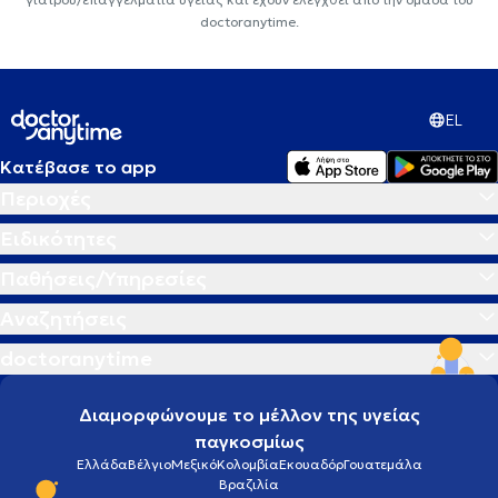
doctoranytime.
EL
Κατέβασε το app
Περιοχές
Ειδικότητες
Παθήσεις/Υπηρεσίες
Αναζητήσεις
doctoranytime
Διαμορφώνουμε το μέλλον της υγείας
παγκοσμίως
Ελλάδα
Βέλγιο
Μεξικό
Κολομβία
Εκουαδόρ
Γουατεμάλα
Βραζιλία