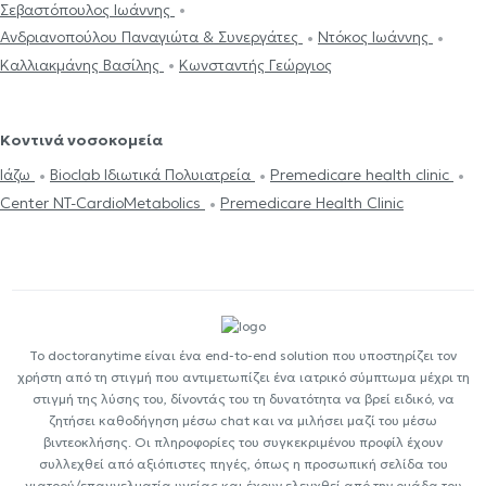
Σεβαστόπουλος Ιωάννης
Ανδριανοπούλου Παναγιώτα & Συνεργάτες
Ντόκος Ιωάννης
Καλλιακμάνης Βασίλης
Κωνσταντής Γεώργιος
Κοντινά νοσοκομεία
Ιάζω
Bioclab Ιδιωτικά Πολυιατρεία
Premedicare health clinic
Center NT-CardioMetabolics
Premedicare Health Clinic
Το doctoranytime είναι ένα end-to-end solution που υποστηρίζει τον
χρήστη από τη στιγμή που αντιμετωπίζει ένα ιατρικό σύμπτωμα μέχρι τη
στιγμή της λύσης του, δίνοντάς του τη δυνατότητα να βρεί ειδικό, να
ζητήσει καθοδήγηση μέσω chat και να μιλήσει μαζί του μέσω
βιντεοκλήσης. Οι πληροφορίες του συγκεκριμένου προφίλ έχουν
συλλεχθεί από αξιόπιστες πηγές, όπως η προσωπική σελίδα του
γιατρού/επαγγελματία υγείας και έχουν ελεγχθεί από την ομάδα του