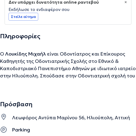
Δεν υπάρχει δυνατότητα online ραντεβού
Εκδήλωσε το ενδιαφέρον σου
Στείλε αίτημα
Πληροφορίες
Ο
Λουκίδης Μιχαήλ
είναι Οδοντίατρος και Επίκουρος
Καθηγητής της Οδοντιατρικής Σχολής στο Εθνικό &
Καποδιστριακό Πανεπιστήμιο Αθηνών με ιδιωτικό ιατρείο
στην Ηλιούπολη. Σπούδασε στην Οδοντιατρική σχολή του
ίδιου ακαδημαϊκού ιδρύματος. Τέλος, διαθέτει πολυετή
εμπειρία και κατάρτιση στον τομέα της οδοντιατρικής.
Πρόσβαση
Την περιγραφή επιμελείται η ομάδα του doctoranytime βασισμένη σε
Λεωφόρος Αντύπα Μαρίνου 56, Ηλιούπολη, Αττική
επαληθευμένες πληροφορίες.
Parking