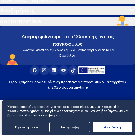
Αναζητήσεις
doctoranytime
Διαμορφώνουμε το μέλλον της υγείας
παγκοσμίως
Ελλάδα
Βέλγιο
Μεξικό
Κολομβία
Εκουαδόρ
Γουατεμάλα
Βραζιλία
Οροι χρήσης
Cookies
Πολιτική προστασίας προσωπικού απορρήτου
© 2026 doctoranytime
Χρησιμοποιούμε cookies για να σου προσφέρουμε μια κορυφαία
προσωποποιημένη εμπειρία doctoranytime και να σε βοηθήσουμε να
βρεις εύκολα αυτό που ψάχνεις.
Προσαρμογή
Απόρριψη
Aποδοχή