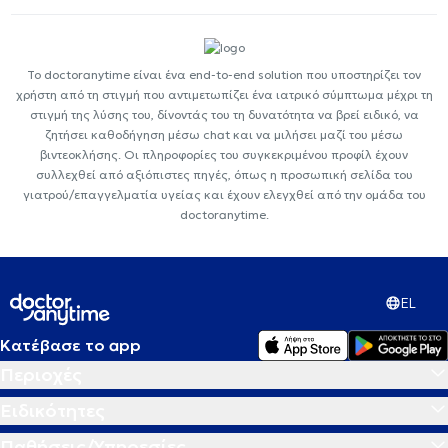
Το doctoranytime είναι ένα end-to-end solution που υποστηρίζει τον
χρήστη από τη στιγμή που αντιμετωπίζει ένα ιατρικό σύμπτωμα μέχρι τη
στιγμή της λύσης του, δίνοντάς του τη δυνατότητα να βρεί ειδικό, να
ζητήσει καθοδήγηση μέσω chat και να μιλήσει μαζί του μέσω
βιντεοκλήσης. Οι πληροφορίες του συγκεκριμένου προφίλ έχουν
συλλεχθεί από αξιόπιστες πηγές, όπως η προσωπική σελίδα του
γιατρού/επαγγελματία υγείας και έχουν ελεγχθεί από την ομάδα του
doctoranytime.
EL
Κατέβασε το app
Περιοχές
Ειδικότητες
Παθήσεις/Υπηρεσίες