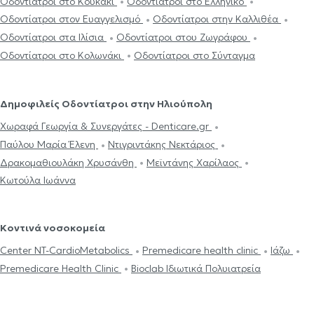
Οδοντίατροι στο Κουκάκι
Οδοντίατροι στο Ελληνικό
Οδοντίατροι στον Ευαγγελισμό
Οδοντίατροι στην Καλλιθέα
Οδοντίατροι στα Ιλίσια
Οδοντίατροι στου Ζωγράφου
Οδοντίατροι στο Κολωνάκι
Οδοντίατροι στο Σύνταγμα
Δημοφιλείς Οδοντίατροι στην Ηλιούπολη
Χωραφά Γεωργία & Συνεργάτες - Denticare.gr
Παύλου Μαρία Έλενη
Ντιγριντάκης Νεκτάριος
Δρακομαθιουλάκη Χρυσάνθη
Μεϊντάνης Χαρίλαος
Κωτούλα Ιωάννα
Κοντινά νοσοκομεία
Center NT-CardioMetabolics
Premedicare health clinic
Ιάζω
Premedicare Health Clinic
Bioclab Ιδιωτικά Πολυιατρεία