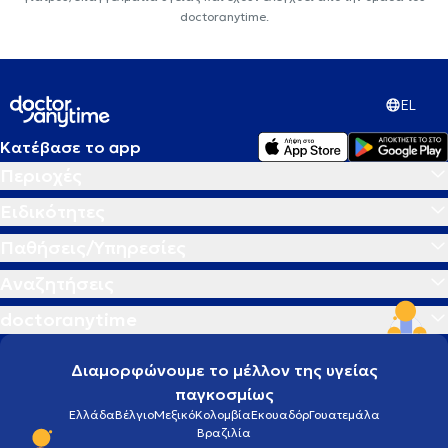
doctoranytime.
EL
Κατέβασε το app
Περιοχές
Ειδικότητες
Παθήσεις/Υπηρεσίες
Αναζητήσεις
doctoranytime
Διαμορφώνουμε το μέλλον της υγείας
παγκοσμίως
Ελλάδα
Βέλγιο
Μεξικό
Κολομβία
Εκουαδόρ
Γουατεμάλα
Βραζιλία