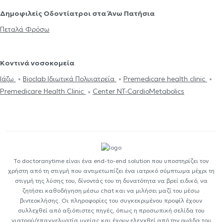
Δημοφιλείς Οδοντίατροι στα Άνω Πατήσια
Πεταλά Φρόσω
Κοντινά νοσοκομεία
Ιάζω
Bioclab Ιδιωτικά Πολυιατρεία
Premedicare health clinic
Premedicare Health Clinic
Center NT-CardioMetabolics
Το doctoranytime είναι ένα end-to-end solution που υποστηρίζει τον
χρήστη από τη στιγμή που αντιμετωπίζει ένα ιατρικό σύμπτωμα μέχρι τη
στιγμή της λύσης του, δίνοντάς του τη δυνατότητα να βρεί ειδικό, να
ζητήσει καθοδήγηση μέσω chat και να μιλήσει μαζί του μέσω
βιντεοκλήσης. Οι πληροφορίες του συγκεκριμένου προφίλ έχουν
συλλεχθεί από αξιόπιστες πηγές, όπως η προσωπική σελίδα του
γιατρού/επαγγελματία υγείας και έχουν ελεγχθεί από την ομάδα του